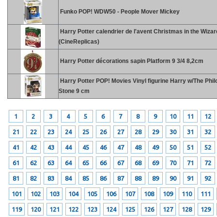
Funko POP! WDW50 - People Mover Mickey
Harry Potter calendrier de l'avent Christmas in the Wiza
(CineReplicas)
Harry Potter décorations sapin Platform 9 3/4 8,2cm
Harry Potter POP! Movies Vinyl figurine Harry w/The Phi
Stone 9 cm
1
2
3
4
5
6
7
8
9
10
11
12
21
22
23
24
25
26
27
28
29
30
31
32
41
42
43
44
45
46
47
48
49
50
51
52
61
62
63
64
65
66
67
68
69
70
71
72
81
82
83
84
85
86
87
88
89
90
91
92
101
102
103
104
105
106
107
108
109
110
111
119
120
121
122
123
124
125
126
127
128
129