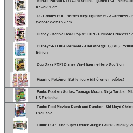
Boruto: Naruto Next Generations Figurine POP! Animatio
Kawaki 9 cm
DC Comics POP! Heroes Vinyl figurine BC Awareness - 
Wonder Woman 9 cm
Disney - Bobble Head Pop N° 1019 - Ultimate Princess S
Disney:563 Little Mermaid - Ariel w/bag(BU)(TRL) Exclus
Edition
Dug Days POP! Disney Vinyl figurine Hero Dug 9 cm
Figurine Pokémon Battle figure (différents modèles)
Funko Pop! Art Series: Teenage Mutant Ninja Turtles - Mi
US Exclusive
Funko Pop! Movies: Dumb and Dumber - Ski Lloyd Chris
Exclusive
Funko POP! Ride Super Deluxe Jungle Cruise - Mickey Vi