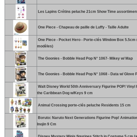
Les Lapins Crétins peluche 21cm Show Time assortimen
One Piece - Chapeau de paille de Luffy - Taille Adulte
One Piece - Pocket Hero - Porte-clés Window Box 5.5cm (
modèles)
The Goonies - Bobble Head Pop N° 1067- Mikey w/ Map
The Goonies - Bobble Head Pop N° 1068 - Data w/ Glove 
Walt Disney World 50th Anniversary Figurine POP! Vinyl P
the Caribbean Dog w/Keys 9 cm
Animal Crossing porte-clés peluche Residents 15 cm
Boruto: Naruto Next Generations Figurine Pop! Animatio
Inojin 9 Cm
Disney Mystery Minis figurines Stitch in Costume 5 cm (a