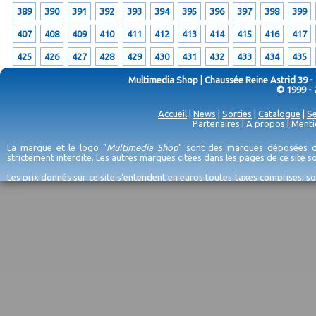
389
390
391
392
393
394
395
396
397
398
399
407
408
409
410
411
412
413
414
415
416
417
425
426
427
428
429
430
431
432
433
434
435
Multimedia Shop | Chaussée Reine Astrid 39 -
© 1999 - 
Accueil
|
News
|
Sorties
|
Catalogue
|
Se
Partenaires
|
A propos
|
Menti
La marque et le logo "
Multimedia Shop
" sont des marques déposées de
strictement interdite. Les autres marques citées dans les pages de ce site 
Les prix donnés sur ce site s'entendent en euros toutes taxes comprises, so
erreurs d'encodage, et sauf épuisement du stock et/ou impossibilité de r