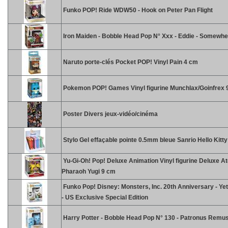
Funko POP! Ride WDW50 - Hook on Peter Pan Flight
Iron Maiden - Bobble Head Pop N° Xxx - Eddie - Somewhe
Naruto porte-clés Pocket POP! Vinyl Pain 4 cm
Pokemon POP! Games Vinyl figurine Munchlax/Goinfrex 
Poster Divers jeux-vidéo/cinéma
Stylo Gel effaçable pointe 0.5mm bleue Sanrio Hello Kitt
Yu-Gi-Oh! Pop! Deluxe Animation Vinyl figurine Deluxe A
Pharaoh Yugi 9 cm
Funko Pop! Disney: Monsters, Inc. 20th Anniversary - Yet
- US Exclusive Special Edition
Harry Potter - Bobble Head Pop N° 130 - Patronus Remus