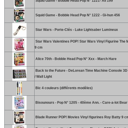
Squid Game - Bobble Head Pop N° 1221- Ali 199
Squid Game - Bobble Head Pop N° 1222 - Gi-hun 456
Star Wars - Porte-Clés - Luke Lightsaber Lumineux
Star Wars Valentines POP! Star Wars Vinyl Figurine The 
9 cm
Alice 70th - Bobble Head Pop N° Xxx - March Hare
Back to the Future - DeLorean Time Machine Console 3
/ Wall Light
Bic 4 couleurs (différents modèles)
Bisounours - Pop N° 1205 - 40ème Ann. - Care-a-lot Bear
Blade Runner POP! Movies Vinyl figurines Roy Batty 9 c