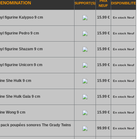
PRIX
DENOMINATION
SUPPORT(S)
DISPONIBILITE
NEUF
l figurine Kalypso 9 cm
15.99 €
En stock Neuf
l figurine Pedro 9 cm
15.99 €
En stock Neuf
yl figurine Shazam 9 cm
15.99 €
En stock Neuf
l figurine Unicorn 9 cm
15.99 €
En stock Neuf
rine She Hulk 9 cm
15.99 €
En stock Neuf
ine She Hulk Gala 9 cm
15.99 €
En stock Neuf
rine Wong 9 cm
15.99 €
En stock Neuf
s pack poupées sonores The Grady Twins
99.99 €
En stock Neuf