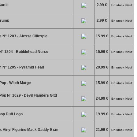
attle
2.99 €
En stock Neuf
crump
2.99 €
En stock Neuf
N° 1203 - Alessa Gillespie
15.99 €
En stock Neuf
 N° 1204 - Bubblehead Nurse
15.99 €
En stock Neuf
um N° 1205 - Pyramid Head
20.99 €
En stock Neuf
Pop - Witch Marge
15.99 €
En stock Neuf
op N° 1029 - Devil Flanders Gitd
24.99 €
En stock Neuf
op Duff Logo
19.99 €
En stock Neuf
s Vinyl Figurine Mack Daddy 9 cm
21.99 €
En stock Neuf