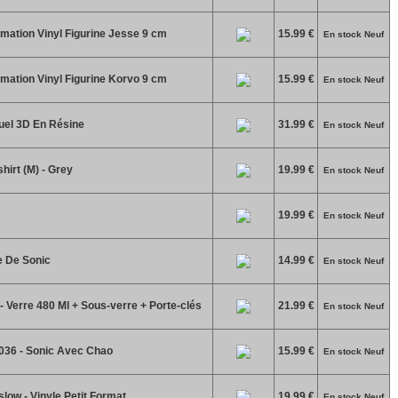
mation Vinyl Figurine Jesse 9 cm
15.99 €
En stock Neuf
mation Vinyl Figurine Korvo 9 cm
15.99 €
En stock Neuf
tuel 3D En Résine
31.99 €
En stock Neuf
hirt (M) - Grey
19.99 €
En stock Neuf
19.99 €
En stock Neuf
e De Sonic
14.99 €
En stock Neuf
 Verre 480 Ml + Sous-verre + Porte-clés
21.99 €
En stock Neuf
036 - Sonic Avec Chao
15.99 €
En stock Neuf
ow - Vinyle Petit Format
19.99 €
En stock Neuf