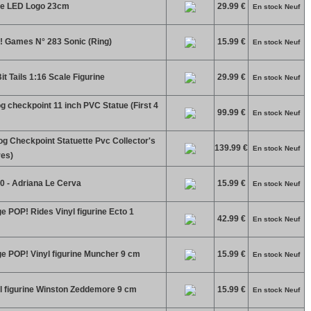
pe LED Logo 23cm
29.99 €
En stock Neuf
 Games N° 283 Sonic (Ring)
15.99 €
En stock Neuf
t Tails 1:16 Scale Figurine
29.99 €
En stock Neuf
 checkpoint 11 inch PVC Statue (First 4
99.99 €
En stock Neuf
g Checkpoint Statuette Pvc Collector's
139.99 €
En stock Neuf
res)
0 - Adriana Le Cerva
15.99 €
En stock Neuf
 POP! Rides Vinyl figurine Ecto 1
42.99 €
En stock Neuf
e POP! Vinyl figurine Muncher 9 cm
15.99 €
En stock Neuf
 figurine Winston Zeddemore 9 cm
15.99 €
En stock Neuf