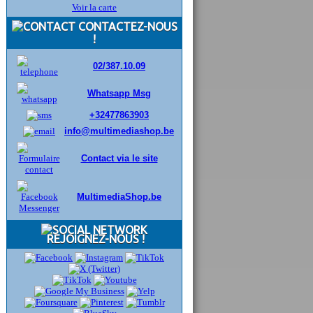
Voir la carte
CONTACTEZ-NOUS
!
02/387.10.09
Whatsapp Msg
+32477863903
info@multimediashop.be
Contact via le site
MultimediaShop.be
REJOIGNEZ-NOUS !