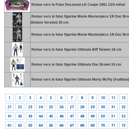
Retour vers le Futur DeLorean LK Coupe 1981 1/24 métal
Retour vers le futur figurine Movie Masterpiece 1/6 Doc Br
(Deluxe Version) 30 cm
Retour vers le futur figurine Movie Masterpiece 1/6 Doc Br
Retour vers le futur figurine Ultimate Biff Tannen 18 cm
Retour vers le futur figurine Ultimate Doc Brown 18 cm
Retour vers le futur figurine Ultimate Marty McFly (Audition
1
2
3
4
5
6
7
8
9
10
11
12
21
22
23
24
25
26
27
28
29
30
31
32
41
42
43
44
45
46
47
48
49
50
51
52
61
62
63
64
65
66
67
68
69
70
71
72