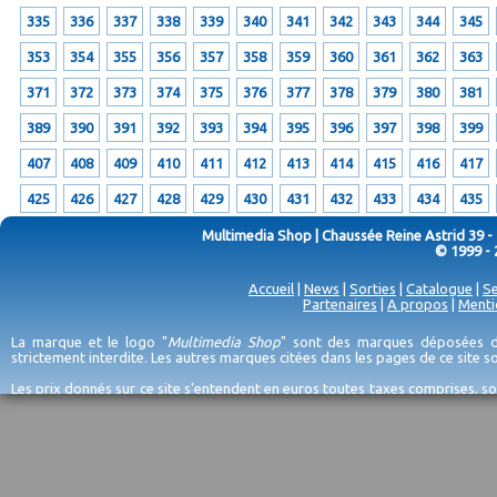
335
336
337
338
339
340
341
342
343
344
345
353
354
355
356
357
358
359
360
361
362
363
371
372
373
374
375
376
377
378
379
380
381
389
390
391
392
393
394
395
396
397
398
399
407
408
409
410
411
412
413
414
415
416
417
425
426
427
428
429
430
431
432
433
434
435
Multimedia Shop | Chaussée Reine Astrid 39 -
© 1999 - 
Accueil
|
News
|
Sorties
|
Catalogue
|
Se
Partenaires
|
A propos
|
Menti
La marque et le logo "
Multimedia Shop
" sont des marques déposées de
strictement interdite. Les autres marques citées dans les pages de ce site 
Les prix donnés sur ce site s'entendent en euros toutes taxes comprises, so
erreurs d'encodage, et sauf épuisement du stock et/ou impossibilité de r