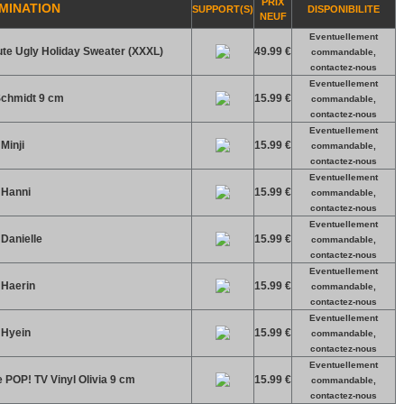
PRIX
MINATION
SUPPORT(S)
DISPONIBILITE
NEUF
Eventuellement
Cute Ugly Holiday Sweater (XXXL)
49.99 €
commandable,
contactez-nous
Eventuellement
 Schmidt 9 cm
15.99 €
commandable,
contactez-nous
Eventuellement
Minji
15.99 €
commandable,
contactez-nous
Eventuellement
 Hanni
15.99 €
commandable,
contactez-nous
Eventuellement
Danielle
15.99 €
commandable,
contactez-nous
Eventuellement
 Haerin
15.99 €
commandable,
contactez-nous
Eventuellement
 Hyein
15.99 €
commandable,
contactez-nous
Eventuellement
e POP! TV Vinyl Olivia 9 cm
15.99 €
commandable,
contactez-nous