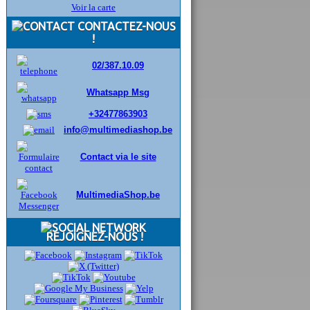
Voir la carte
CONTACTEZ-NOUS
!
02/387.10.09
Whatsapp Msg
+32477863903
info@multimediashop.be
Contact via le site
MultimediaShop.be
REJOIGNEZ-NOUS !