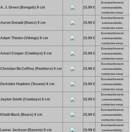
Eventuellement
 A. J. Green (Bengals) 9 cm
15.99 €
commandable,
contactez-nous
Eventuellement
l Aaron Donald (Rams) 9 cm
15.99 €
commandable,
contactez-nous
Eventuellement
 Adam Thielen (Vikings) 9 cm
15.99 €
commandable,
contactez-nous
Eventuellement
yl Amari Cooper (Cowboys) 9 cm
15.99 €
commandable,
contactez-nous
Eventuellement
 Christian McCaffrey (Panthers) 9 cm
15.99 €
commandable,
contactez-nous
Eventuellement
l DeAndre Hopkins (Texans) 9 cm
15.99 €
commandable,
contactez-nous
Eventuellement
l Jaylon Smith (Cowboys) 9 cm
15.99 €
commandable,
contactez-nous
Eventuellement
 Khalil Mack (Bears) 9 cm
15.99 €
commandable,
contactez-nous
Eventuellement
yl Lamar Jackson (Ravens) 9 cm
15.99 €
commandable,