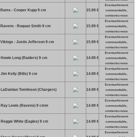
Eventuellement
e Rams - Cooper Kupp 9 cm
15.99 €
commandable,
contactez-nous
Eventuellement
e Ravens - Roquan Smith 9 cm
15.99 €
commandable,
contactez-nous
Eventuellement
 Vikings - Justin Jefferson 9 cm
15.99 €
commandable,
contactez-nous
Eventuellement
 Howie Long (Raiders) 9 cm
14.99 €
commandable,
contactez-nous
Eventuellement
Jim Kelly (Bills) 9 cm
14.99 €
commandable,
contactez-nous
Eventuellement
 LaDainian Tomlinson (Chargers)
14.99 €
commandable,
contactez-nous
Eventuellement
e Ray Lewis (Ravens) 9 cmm
14.99 €
commandable,
contactez-nous
Eventuellement
 Reggie White (Eagles) 9 cm
14.99 €
commandable,
contactez-nous
Eventuellement