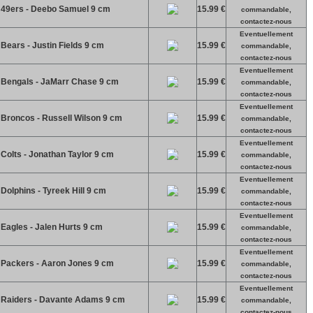
e 49ers - Deebo Samuel 9 cm
15.99 €
commandable,
contactez-nous
Eventuellement
 Bears - Justin Fields 9 cm
15.99 €
commandable,
contactez-nous
Eventuellement
e Bengals - JaMarr Chase 9 cm
15.99 €
commandable,
contactez-nous
Eventuellement
 Broncos - Russell Wilson 9 cm
15.99 €
commandable,
contactez-nous
Eventuellement
 Colts - Jonathan Taylor 9 cm
15.99 €
commandable,
contactez-nous
Eventuellement
Dolphins - Tyreek Hill 9 cm
15.99 €
commandable,
contactez-nous
Eventuellement
 Eagles - Jalen Hurts 9 cm
15.99 €
commandable,
contactez-nous
Eventuellement
e Packers - Aaron Jones 9 cm
15.99 €
commandable,
contactez-nous
Eventuellement
e Raiders - Davante Adams 9 cm
15.99 €
commandable,
contactez-nous