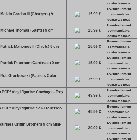
contactez-nous
Eventuellement
Melvin Gordon III (Chargers) 9
15.99 €
commandable,
contactez-nous
Eventuellement
l Michael Thomas (Saints) 9 cm
15.99 €
commandable,
contactez-nous
Eventuellement
 Patrick Mahomes II (Chiefs) 9 cm
15.99 €
commandable,
contactez-nous
Eventuellement
 Patrick Peterson (Cardinals) 9 cm
15.99 €
commandable,
contactez-nous
Eventuellement
 Rob Gronkowski (Patriots Color
15.99 €
commandable,
contactez-nous
Eventuellement
POP! Vinyl figurine Cowboys - Troy
49.99 €
commandable,
contactez-nous
Eventuellement
POP! Vinyl figurine San Francisco
49.99 €
commandable,
contactez-nous
Eventuellement
gurines Griffin Brothers 9 cm Mini-
29.99 €
commandable,
contactez-nous
Eventuellement