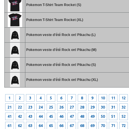
Pokemon T-Shirt Team Rocket (S)
Pokemon T-Shirt Team Rocket (XL)
Pokemon veste d'été Rock on! Pikachu (L)
Pokemon veste d'été Rock on! Pikachu (M)
Pokemon veste d'été Rock on! Pikachu (S)
Pokemon veste d'été Rock on! Pikachu (XL)
1
2
3
4
5
6
7
8
9
10
11
12
21
22
23
24
25
26
27
28
29
30
31
32
41
42
43
44
45
46
47
48
49
50
51
52
61
62
63
64
65
66
67
68
69
70
71
72