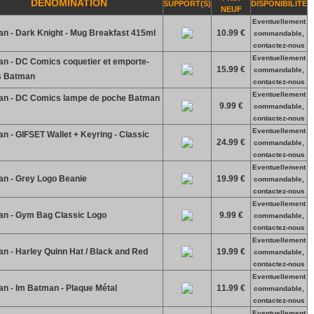
DENOMINATION
SUPPORT(S)
DISPONIBILITE
NEUF
Eventuellement
n - Dark Knight - Mug Breakfast 415ml
10.99 €
commandable,
contactez-nous
Eventuellement
n - DC Comics coquetier et emporte-
15.99 €
commandable,
s Batman
contactez-nous
Eventuellement
n - DC Comics lampe de poche Batman
9.99 €
commandable,
contactez-nous
Eventuellement
 - GIFSET Wallet + Keyring - Classic
24.99 €
commandable,
contactez-nous
Eventuellement
n - Grey Logo Beanie
19.99 €
commandable,
contactez-nous
Eventuellement
n - Gym Bag Classic Logo
9.99 €
commandable,
contactez-nous
Eventuellement
n - Harley Quinn Hat / Black and Red
19.99 €
commandable,
contactez-nous
Eventuellement
n - Im Batman - Plaque Métal
11.99 €
commandable,
contactez-nous
Eventuellement