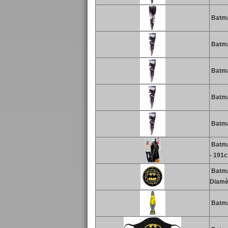
Batma
Batman
Batman
Batman
Batman
Batman
- 191
Batman
Diamè
Batma