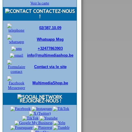
Voir la carte
CONTACTEZ-NOUS
!
02/387.10.09
Whatsapp Msg
+32477863903
info@multimediashop.be
Contact via le site
MultimediaShop.be
REJOIGNEZ-NOUS !