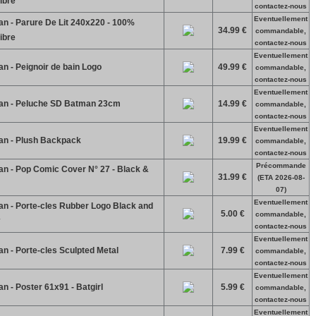
ibre
contactez-nous
Eventuellement
n - Parure De Lit 240x220 - 100%
34.99 €
commandable,
ibre
contactez-nous
Eventuellement
 - Peignoir de bain Logo
49.99 €
commandable,
contactez-nous
Eventuellement
n - Peluche SD Batman 23cm
14.99 €
commandable,
contactez-nous
Eventuellement
n - Plush Backpack
19.99 €
commandable,
contactez-nous
Précommande
n - Pop Comic Cover N° 27 - Black &
31.99 €
(ETA 2026-08-
07)
Eventuellement
n - Porte-cles Rubber Logo Black and
5.00 €
commandable,
contactez-nous
Eventuellement
 - Porte-cles Sculpted Metal
7.99 €
commandable,
contactez-nous
Eventuellement
 - Poster 61x91 - Batgirl
5.99 €
commandable,
contactez-nous
Eventuellement