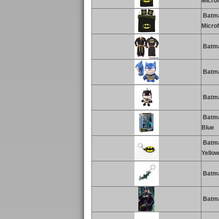
Microf
Batma
Microf
Batman
Batma
Batma
Batma
Blue
Batma
Yellow
Batman
Batman