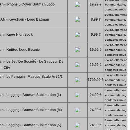
n - IPhone 5 Cover Batman Logo
19.99 €
commandable,
contactez-nous
Eventuellement
N - Keychain - Logo Batman
8.99 €
commandable,
contactez-nous
Eventuellement
n - Knee High Sock
6.99 €
commandable,
contactez-nous
Eventuellement
n - Knitted Logo Beanie
19.99 €
commandable,
contactez-nous
Eventuellement
n - Le Jeu De Société - Le Sauveur De
29.99 €
commandable,
m City
contactez-nous
Eventuellement
 - Le Penguin - Masque Scale Art 1/1
1799.99 €
commandable,
contactez-nous
Eventuellement
 - Legging - Batman Sublimation (L)
24.99 €
commandable,
contactez-nous
Eventuellement
n - Legging - Batman Sublimation (M)
24.99 €
commandable,
contactez-nous
Eventuellement
n - Legging - Batman Sublimation (S)
24.99 €
commandable,