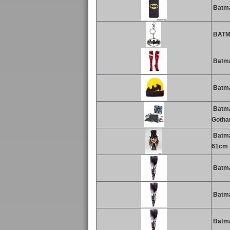
Batma
BATMA
Batma
Batma
Batma
Gotha
Batman
61cm
Batman
Batma
Batma