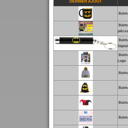
DERNIER AJOUT
Batma
Batma
pièce
Batma
Signal
Batman
Logo
Batma
Batma
Batma
Batma