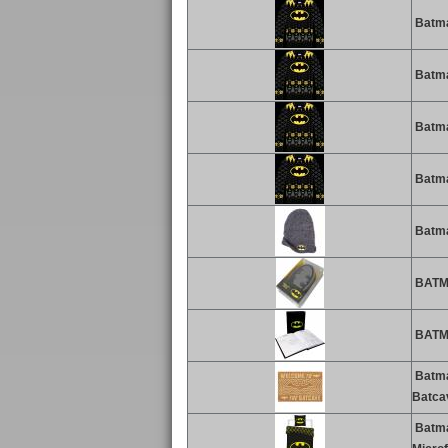
Batma
Batma
Batma
Batma
Batma
BATMA
BATMA
Batma
Batca
Batma