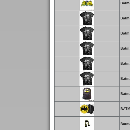
Batma
Batman
Batman
Batman
Batman
Batman
Batma
BATMA
Batma