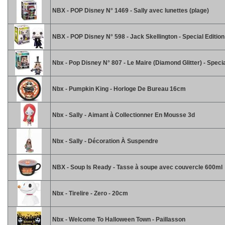
NBX - POP Disney N° 1469 - Sally avec lunettes (plage)
NBX - POP Disney N° 598 - Jack Skellington - Special Editio
Nbx - Pop Disney N° 807 - Le Maire (Diamond Glitter) - Specia
Nbx - Pumpkin King - Horloge De Bureau 16cm
Nbx - Sally - Aimant à Collectionner En Mousse 3d
Nbx - Sally - Décoration À Suspendre
NBX - Soup Is Ready - Tasse à soupe avec couvercle 600ml
Nbx - Tirelire - Zero - 20cm
Nbx - Welcome To Halloween Town - Paillasson