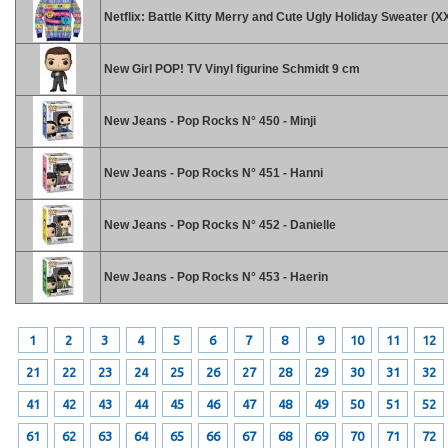
Netflix: Battle Kitty Merry and Cute Ugly Holiday Sweater (X
New Girl POP! TV Vinyl figurine Schmidt 9 cm
New Jeans - Pop Rocks N° 450 - Minji
New Jeans - Pop Rocks N° 451 - Hanni
New Jeans - Pop Rocks N° 452 - Danielle
New Jeans - Pop Rocks N° 453 - Haerin
1
2
3
4
5
6
7
8
9
10
11
12
21
22
23
24
25
26
27
28
29
30
31
32
41
42
43
44
45
46
47
48
49
50
51
52
61
62
63
64
65
66
67
68
69
70
71
72