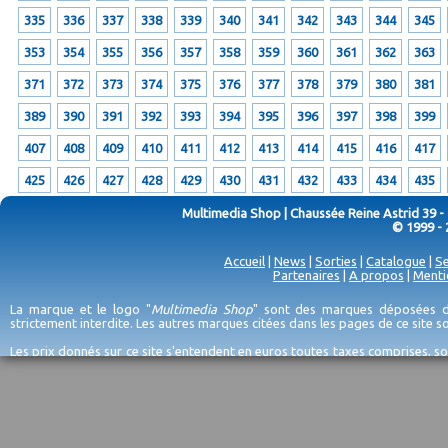
335
336
337
338
339
340
341
342
343
344
345
353
354
355
356
357
358
359
360
361
362
363
371
372
373
374
375
376
377
378
379
380
381
389
390
391
392
393
394
395
396
397
398
399
407
408
409
410
411
412
413
414
415
416
417
425
426
427
428
429
430
431
432
433
434
435
Multimedia Shop | Chaussée Reine Astrid 39 -
© 1999 - 
Accueil
|
News
|
Sorties
|
Catalogue
|
Se
Partenaires
|
A propos
|
Menti
La marque et le logo "
Multimedia Shop
" sont des marques déposées de
strictement interdite. Les autres marques citées dans les pages de ce site 
Les prix donnés sur ce site s'entendent en euros toutes taxes comprises, so
erreurs d'encodage, et sauf épuisement du stock et/ou impossibilité de r