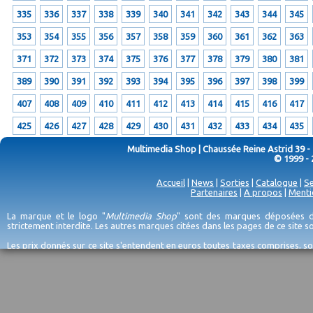
335
336
337
338
339
340
341
342
343
344
345
353
354
355
356
357
358
359
360
361
362
363
371
372
373
374
375
376
377
378
379
380
381
389
390
391
392
393
394
395
396
397
398
399
407
408
409
410
411
412
413
414
415
416
417
425
426
427
428
429
430
431
432
433
434
435
Multimedia Shop | Chaussée Reine Astrid 39 -
© 1999 - 
Accueil
|
News
|
Sorties
|
Catalogue
|
Se
Partenaires
|
A propos
|
Menti
La marque et le logo "
Multimedia Shop
" sont des marques déposées de
strictement interdite. Les autres marques citées dans les pages de ce site 
Les prix donnés sur ce site s'entendent en euros toutes taxes comprises, so
erreurs d'encodage, et sauf épuisement du stock et/ou impossibilité de r