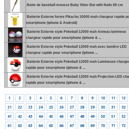
Batte de baseball mousse Baby Sitter Bat with Nails 89 cm
Batterie Externe forme Pikachu 10000 mah chargeur rapide p
smartphone (iphone & Android)
Batterie Externe style Pokeball 12000 mah Anneau lumineux
chargeur rapide pour smartphone (iphone & ...
Batterie Externe style Pokeball 12000 mah avec lumière LED
chargeur rapide pour smartphone (iphone ...
Batterie Externe style Pokeball 12000 mah Lumineuse charge
rapide pour smartphone (iphone & ...
Batterie Externe style Pokeball 12000 mah Projection LED ch
rapide pour smartphone (iphone & ...
1
2
3
4
5
6
7
8
9
10
11
12
21
22
23
24
25
26
27
28
29
30
31
32
41
42
43
44
45
46
47
48
49
50
51
52
61
62
63
64
65
66
67
68
69
70
71
72