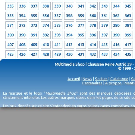
335
336
337
338
339
340
341
342
343
344
345
353
354
355
356
357
358
359
360
361
362
363
371
372
373
374
375
376
377
378
379
380
381
389
390
391
392
393
394
395
396
397
398
399
407
408
409
410
411
412
413
414
415
416
417
425
426
427
428
429
430
431
432
433
434
435
Multimedia Shop | Chaussée Reine Astrid 39 -
© 1999 - 
Accueil
|
News
|
Sorties
|
Catalogue
|
Se
Partenaires
|
A propos
|
Menti
La marque et le logo "
Multimedia Shop
" sont des marques déposées de
strictement interdite. Les autres marques citées dans les pages de ce site 
Les prix donnés sur ce site s'entendent en euros toutes taxes comprises, so
erreurs d'encodage, et sauf épuisement du stock et/ou impossibilité de r