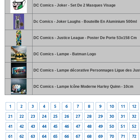
DC Comics - Joker - Set De 2 Masques Visage
Dc Comics - Joker Laughs - Bouteille En Aluminium 500ml
DC Comics - Justice League - Poster De Porte 53x158 Cm
DC Comics - Lampe - Batman Logo
DC Comics - Lampe décorative Personnages Ligue des Just
DC Comics - Lampe Icône Moderne Harley Quinn - 10cm
1
2
3
4
5
6
7
8
9
10
11
12
21
22
23
24
25
26
27
28
29
30
31
32
41
42
43
44
45
46
47
48
49
50
51
52
61
62
63
64
65
66
67
68
69
70
71
72