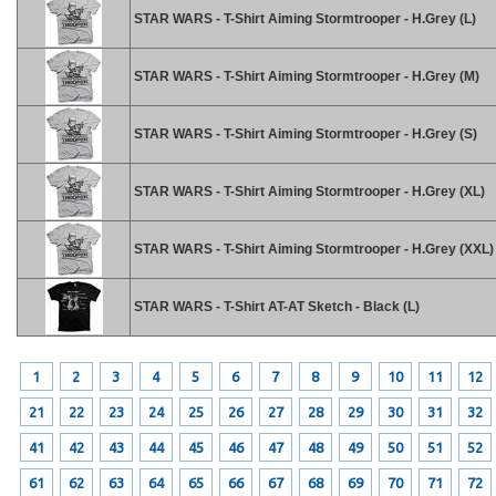
STAR WARS - T-Shirt Aiming Stormtrooper - H.Grey (L)
STAR WARS - T-Shirt Aiming Stormtrooper - H.Grey (M)
STAR WARS - T-Shirt Aiming Stormtrooper - H.Grey (S)
STAR WARS - T-Shirt Aiming Stormtrooper - H.Grey (XL)
STAR WARS - T-Shirt Aiming Stormtrooper - H.Grey (XXL)
STAR WARS - T-Shirt AT-AT Sketch - Black (L)
1
2
3
4
5
6
7
8
9
10
11
12
21
22
23
24
25
26
27
28
29
30
31
32
41
42
43
44
45
46
47
48
49
50
51
52
61
62
63
64
65
66
67
68
69
70
71
72