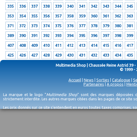
335
336
337
338
339
340
341
342
343
344
345
353
354
355
356
357
358
359
360
361
362
363
371
372
373
374
375
376
377
378
379
380
381
389
390
391
392
393
394
395
396
397
398
399
407
408
409
410
411
412
413
414
415
416
417
425
426
427
428
429
430
431
432
433
434
435
Multimedia Shop | Chaussée Reine Astrid 39 -
© 1999 - 
Accueil
|
News
|
Sorties
|
Catalogue
|
Se
Partenaires
|
A propos
|
Menti
La marque et le logo "
Multimedia Shop
" sont des marques déposées de
strictement interdite. Les autres marques citées dans les pages de ce site 
Les prix donnés sur ce site s'entendent en euros toutes taxes comprises, so
erreurs d'encodage, et sauf épuisement du stock et/ou impossibilité de r