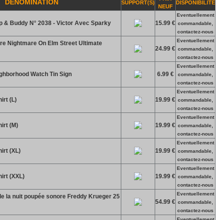
DENOMINATION
SUPPORT(S)
DISPONIBILITE
NEUF
Eventuellement
 & Buddy N° 2038 - Victor Avec Sparky
15.99 €
commandable,
contactez-nous
Eventuellement
ure Nightmare On Elm Street Ultimate
24.99 €
commandable,
contactez-nous
Eventuellement
ghborhood Watch Tin Sign
6.99 €
commandable,
contactez-nous
Eventuellement
rt (L)
19.99 €
commandable,
contactez-nous
Eventuellement
irt (M)
19.99 €
commandable,
contactez-nous
Eventuellement
irt (XL)
19.99 €
commandable,
contactez-nous
Eventuellement
irt (XXL)
19.99 €
commandable,
contactez-nous
Eventuellement
de la nuit poupée sonore Freddy Krueger 25
54.99 €
commandable,
contactez-nous
Eventuellement