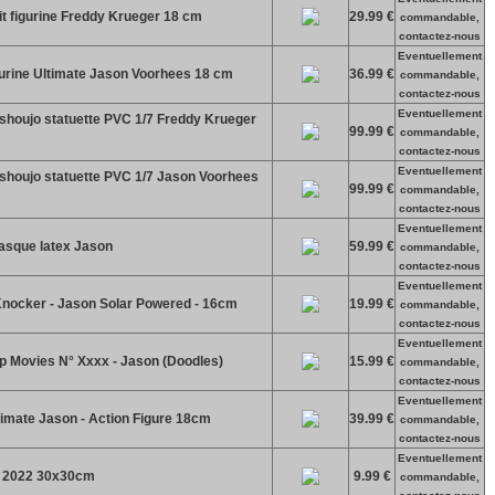
it figurine Freddy Krueger 18 cm
29.99 €
commandable,
contactez-nous
Eventuellement
urine Ultimate Jason Voorhees 18 cm
36.99 €
commandable,
contactez-nous
Eventuellement
shoujo statuette PVC 1/7 Freddy Krueger
99.99 €
commandable,
contactez-nous
Eventuellement
shoujo statuette PVC 1/7 Jason Voorhees
99.99 €
commandable,
contactez-nous
Eventuellement
asque latex Jason
59.99 €
commandable,
contactez-nous
Eventuellement
Knocker - Jason Solar Powered - 16cm
19.99 €
commandable,
contactez-nous
Eventuellement
op Movies N° Xxxx - Jason (Doodles)
15.99 €
commandable,
contactez-nous
Eventuellement
timate Jason - Action Figure 18cm
39.99 €
commandable,
contactez-nous
Eventuellement
r 2022 30x30cm
9.99 €
commandable,