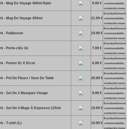
erk - Mug De Voyage 400ml Rpet
9.99 €
commandable,
contactez-nous
Eventuellement
erk - Mug De Voyage 450ml
21.99 €
commandable,
contactez-nous
Eventuellement
rk - Paillasson
19.99 €
commandable,
contactez-nous
Eventuellement
rk - Porte-clés 3d
7.99 €
commandable,
contactez-nous
Eventuellement
rk - Poster 61 X 91cm
6.99 €
commandable,
contactez-nous
Eventuellement
rk - Pot De Fleurs / Vase De Table
29.99 €
commandable,
contactez-nous
Eventuellement
erk - Set De 2 Masques Visage
9.99 €
commandable,
contactez-nous
Eventuellement
erk - Set De 4 Mugs À Expresso 125ml
19.99 €
commandable,
contactez-nous
Eventuellement
k - T-shirt (L)
19.99 €
commandable,
contactez-nous