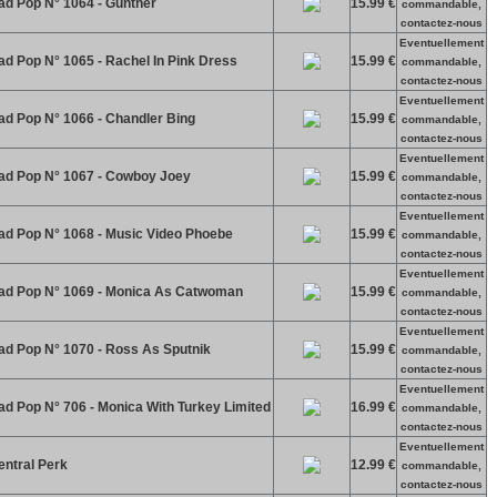
ad Pop N° 1064 - Gunther
15.99 €
commandable,
contactez-nous
Eventuellement
ad Pop N° 1065 - Rachel In Pink Dress
15.99 €
commandable,
contactez-nous
Eventuellement
ad Pop N° 1066 - Chandler Bing
15.99 €
commandable,
contactez-nous
Eventuellement
ad Pop N° 1067 - Cowboy Joey
15.99 €
commandable,
contactez-nous
Eventuellement
ad Pop N° 1068 - Music Video Phoebe
15.99 €
commandable,
contactez-nous
Eventuellement
ead Pop N° 1069 - Monica As Catwoman
15.99 €
commandable,
contactez-nous
Eventuellement
ad Pop N° 1070 - Ross As Sputnik
15.99 €
commandable,
contactez-nous
Eventuellement
ad Pop N° 706 - Monica With Turkey Limited
16.99 €
commandable,
contactez-nous
Eventuellement
entral Perk
12.99 €
commandable,
contactez-nous