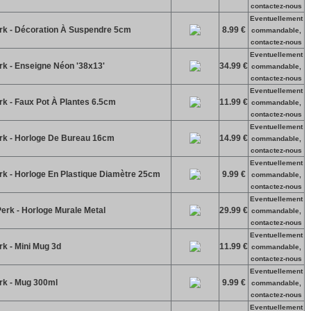
contactez-nous
Eventuellement
erk - Décoration À Suspendre 5cm
8.99 €
commandable,
contactez-nous
Eventuellement
rk - Enseigne Néon '38x13'
34.99 €
commandable,
contactez-nous
Eventuellement
rk - Faux Pot À Plantes 6.5cm
11.99 €
commandable,
contactez-nous
Eventuellement
erk - Horloge De Bureau 16cm
14.99 €
commandable,
contactez-nous
Eventuellement
erk - Horloge En Plastique Diamètre 25cm
9.99 €
commandable,
contactez-nous
Eventuellement
erk - Horloge Murale Metal
29.99 €
commandable,
contactez-nous
Eventuellement
rk - Mini Mug 3d
11.99 €
commandable,
contactez-nous
Eventuellement
erk - Mug 300ml
9.99 €
commandable,
contactez-nous
Eventuellement