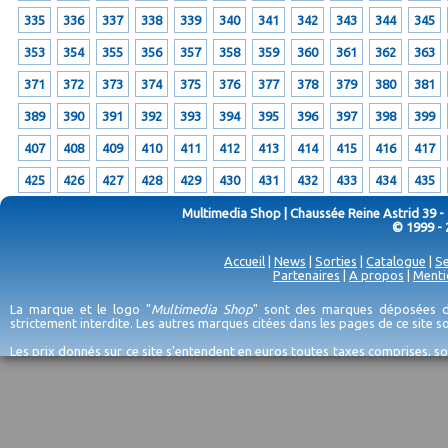
335
336
337
338
339
340
341
342
343
344
345
353
354
355
356
357
358
359
360
361
362
363
371
372
373
374
375
376
377
378
379
380
381
389
390
391
392
393
394
395
396
397
398
399
407
408
409
410
411
412
413
414
415
416
417
425
426
427
428
429
430
431
432
433
434
435
Multimedia Shop | Chaussée Reine Astrid 39 -
© 1999 - 
Accueil
|
News
|
Sorties
|
Catalogue
|
Se
Partenaires
|
A propos
|
Menti
La marque et le logo "
Multimedia Shop
" sont des marques déposées de
strictement interdite. Les autres marques citées dans les pages de ce site 
Les prix donnés sur ce site s'entendent en euros toutes taxes comprises, so
erreurs d'encodage, et sauf épuisement du stock et/ou impossibilité de r