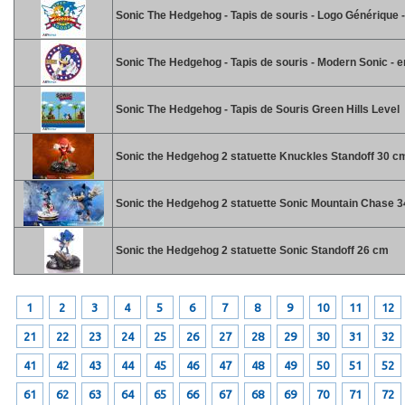
Sonic The Hedgehog - Tapis de souris - Logo Générique 
Sonic The Hedgehog - Tapis de souris - Modern Sonic - 
Sonic The Hedgehog - Tapis de Souris Green Hills Level
Sonic the Hedgehog 2 statuette Knuckles Standoff 30 c
Sonic the Hedgehog 2 statuette Sonic Mountain Chase 
Sonic the Hedgehog 2 statuette Sonic Standoff 26 cm
1
2
3
4
5
6
7
8
9
10
11
12
21
22
23
24
25
26
27
28
29
30
31
32
41
42
43
44
45
46
47
48
49
50
51
52
61
62
63
64
65
66
67
68
69
70
71
72