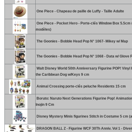
One Piece - Chapeau de paille de Luffy - Taille Adulte
One Piece - Pocket Hero - Porte-clés Window Box 5.5cm (
modèles)
The Goonies - Bobble Head Pop N° 1067- Mikey w/ Map
The Goonies - Bobble Head Pop N° 1068 - Data w/ Glove 
Walt Disney World 50th Anniversary Figurine POP! Vinyl P
the Caribbean Dog w/Keys 9 cm
Animal Crossing porte-clés peluche Residents 15 cm
Boruto: Naruto Next Generations Figurine Pop! Animatio
Inojin 9 Cm
Disney Mystery Minis figurines Stitch in Costume 5 cm (a
DRAGON BALL Z - Figurine WCF 30Th Anniv. Vol 1 - Diver