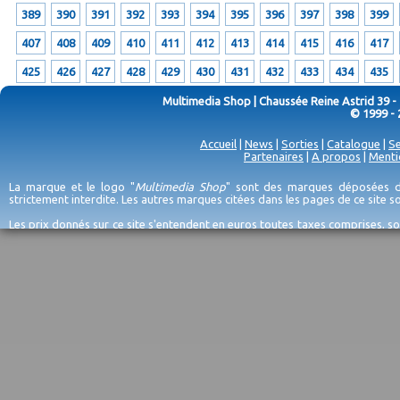
389
390
391
392
393
394
395
396
397
398
399
407
408
409
410
411
412
413
414
415
416
417
425
426
427
428
429
430
431
432
433
434
435
Multimedia Shop | Chaussée Reine Astrid 39 -
© 1999 - 
Accueil
|
News
|
Sorties
|
Catalogue
|
Se
Partenaires
|
A propos
|
Menti
La marque et le logo "
Multimedia Shop
" sont des marques déposées de
strictement interdite. Les autres marques citées dans les pages de ce site 
Les prix donnés sur ce site s'entendent en euros toutes taxes comprises, so
erreurs d'encodage, et sauf épuisement du stock et/ou impossibilité de r