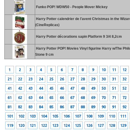
Funko POP! WDW50 - People Mover Mickey
Harry Potter calendrier de l'avent Christmas in the Wiza
(CineReplicas)
Harry Potter décorations sapin Platform 9 3/4 8,2cm
Harry Potter POP! Movies Vinyl figurine Harry w/The Phi
Stone 9 cm
1
2
3
4
5
6
7
8
9
10
11
12
21
22
23
24
25
26
27
28
29
30
31
32
41
42
43
44
45
46
47
48
49
50
51
52
61
62
63
64
65
66
67
68
69
70
71
72
81
82
83
84
85
86
87
88
89
90
91
92
101
102
103
104
105
106
107
108
109
110
111
119
120
121
122
123
124
125
126
127
128
129