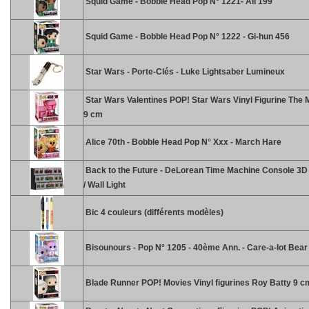
Squid Game - Bobble Head Pop N° 1221- Ali 199
Squid Game - Bobble Head Pop N° 1222 - Gi-hun 456
Star Wars - Porte-Clés - Luke Lightsaber Lumineux
Star Wars Valentines POP! Star Wars Vinyl Figurine The 
9 cm
Alice 70th - Bobble Head Pop N° Xxx - March Hare
Back to the Future - DeLorean Time Machine Console 3
/ Wall Light
Bic 4 couleurs (différents modèles)
Bisounours - Pop N° 1205 - 40ème Ann. - Care-a-lot Bear
Blade Runner POP! Movies Vinyl figurines Roy Batty 9 c