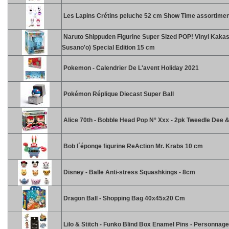
Les Lapins Crétins peluche 52 cm Show Time assortimen
Naruto Shippuden Figurine Super Sized POP! Vinyl Kakas
Susano'o) Special Edition 15 cm
Pokemon - Calendrier De L'avent Holiday 2021
Pokémon Réplique Diecast Super Ball
Alice 70th - Bobble Head Pop N° Xxx - 2pk Tweedle Dee
Bob l´éponge figurine ReAction Mr. Krabs 10 cm
Disney - Balle Anti-stress Squashkings - 8cm
Dragon Ball - Shopping Bag 40x45x20 Cm
Lilo & Stitch - Funko Blind Box Enamel Pins - Personnag