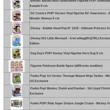
Boruto: Naruto Next Generations Figurine POP! Animatio
Kawaki 9 cm
DC Comics POP! Heroes Vinyl figurine BC Awareness - 
Wonder Woman 9 cm
Disney - Bobble Head Pop N° 1019 - Ultimate Princess S
Disney:563 Little Mermaid - Ariel w/bag(BU)(TRL) Exclus
Edition
Dug Days POP! Disney Vinyl figurine Hero Dug 9 cm
Figurine Pokémon Battle figure (différents modèles)
Funko Pop! Art Series: Teenage Mutant Ninja Turtles - Mi
US Exclusive
Funko Pop! Movies: Dumb and Dumber - Ski Lloyd Chris
Exclusive
Funko POP! Ride Super Deluxe Jungle Cruise - Mickey Vi