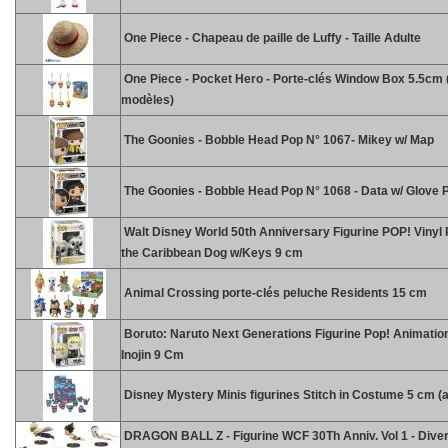
One Piece - Chapeau de paille de Luffy - Taille Adulte
One Piece - Pocket Hero - Porte-clés Window Box 5.5cm (
modèles)
The Goonies - Bobble Head Pop N° 1067- Mikey w/ Map
The Goonies - Bobble Head Pop N° 1068 - Data w/ Glove 
Walt Disney World 50th Anniversary Figurine POP! Vinyl P
the Caribbean Dog w/Keys 9 cm
Animal Crossing porte-clés peluche Residents 15 cm
Boruto: Naruto Next Generations Figurine Pop! Animatio
Inojin 9 Cm
Disney Mystery Minis figurines Stitch in Costume 5 cm (a
DRAGON BALL Z - Figurine WCF 30Th Anniv. Vol 1 - Diver