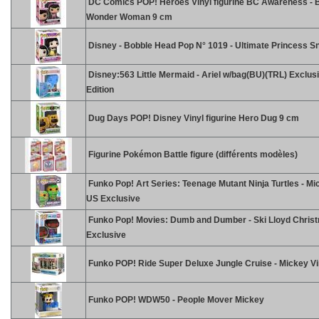
DC Comics POP! Heroes Vinyl figurine BC Awareness - 
Wonder Woman 9 cm
Disney - Bobble Head Pop N° 1019 - Ultimate Princess S
Disney:563 Little Mermaid - Ariel w/bag(BU)(TRL) Exclus
Edition
Dug Days POP! Disney Vinyl figurine Hero Dug 9 cm
Figurine Pokémon Battle figure (différents modèles)
Funko Pop! Art Series: Teenage Mutant Ninja Turtles - Mi
US Exclusive
Funko Pop! Movies: Dumb and Dumber - Ski Lloyd Chris
Exclusive
Funko POP! Ride Super Deluxe Jungle Cruise - Mickey Vi
Funko POP! WDW50 - People Mover Mickey