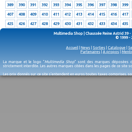
389
390
391
392
393
394
395
396
397
398
399
407
408
409
410
411
412
413
414
415
416
417
425
426
427
428
429
430
431
432
433
434
435
Multimedia Shop | Chaussée Reine Astrid 39 -
© 1999 - 
Accueil
|
News
|
Sorties
|
Catalogue
|
Se
Partenaires
|
A propos
|
Menti
La marque et le logo "
Multimedia Shop
" sont des marques déposées de
strictement interdite. Les autres marques citées dans les pages de ce site 
Les prix donnés sur ce site s'entendent en euros toutes taxes comprises, so
erreurs d'encodage, et sauf épuisement du stock et/ou impossibilité de r