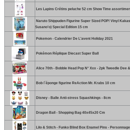
Les Lapins Crétins peluche 52 cm Show Time assortimen
Naruto Shippuden Figurine Super Sized POP! Vinyl Kakas
Susano'o) Special Edition 15 cm
Pokemon - Calendrier De L'avent Holiday 2021
Pokémon Réplique Diecast Super Ball
Alice 70th - Bobble Head Pop N° Xxx - 2pk Tweedle Dee
Bob l´éponge figurine ReAction Mr. Krabs 10 cm
Disney - Balle Anti-stress Squashkings - 8cm
Dragon Ball - Shopping Bag 40x45x20 Cm
Lilo & Stitch - Funko Blind Box Enamel Pins - Personnag