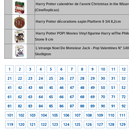
Harry Potter calendrier de l'avent Christmas in the Wiza
(CineReplicas)
Harry Potter décorations sapin Platform 9 3/4 8,2cm
Harry Potter POP! Movies Vinyl figurine Harry w/The Phi
Stone 9 cm
L'etrange Noel De Monsieur Jack - Pop Valentines N° 140
Skelligton
1
2
3
4
5
6
7
8
9
10
11
12
21
22
23
24
25
26
27
28
29
30
31
32
41
42
43
44
45
46
47
48
49
50
51
52
61
62
63
64
65
66
67
68
69
70
71
72
81
82
83
84
85
86
87
88
89
90
91
92
101
102
103
104
105
106
107
108
109
110
111
119
120
121
122
123
124
125
126
127
128
129