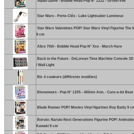
Squid Game - Bobble Head Pop N° 1222 - Gi-hun 456
Star Wars - Porte-Clés - Luke Lightsaber Lumineux
Star Wars Valentines POP! Star Wars Vinyl Figurine The 
9 cm
Alice 70th - Bobble Head Pop N° Xxx - March Hare
Back to the Future - DeLorean Time Machine Console 3
/ Wall Light
Bic 4 couleurs (différents modèles)
Bisounours - Pop N° 1205 - 40ème Ann. - Care-a-lot Bear
Blade Runner POP! Movies Vinyl figurines Roy Batty 9 c
Boruto: Naruto Next Generations Figurine POP! Animatio
Kawaki 9 cm