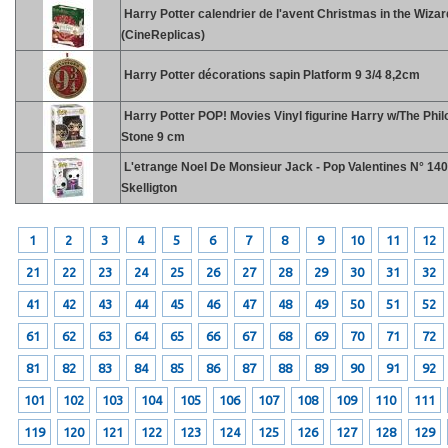
Harry Potter calendrier de l'avent Christmas in the Wiza
(CineReplicas)
Harry Potter décorations sapin Platform 9 3/4 8,2cm
Harry Potter POP! Movies Vinyl figurine Harry w/The Phi
Stone 9 cm
L'etrange Noel De Monsieur Jack - Pop Valentines N° 140
Skelligton
1
2
3
4
5
6
7
8
9
10
11
12
21
22
23
24
25
26
27
28
29
30
31
32
41
42
43
44
45
46
47
48
49
50
51
52
61
62
63
64
65
66
67
68
69
70
71
72
81
82
83
84
85
86
87
88
89
90
91
92
101
102
103
104
105
106
107
108
109
110
111
119
120
121
122
123
124
125
126
127
128
129