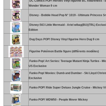
DC Comics POP! Heroes Vinyl figurine BC Awareness - 
Wonder Woman 9 cm
Disney - Bobble Head Pop N° 1019 - Ultimate Princess S
Disney:563 Little Mermaid - Ariel w/bag(BU)(TRL) Exclus
Edition
Dug Days POP! Disney Vinyl figurine Hero Dug 9 cm
Figurine Pokémon Battle figure (différents modèles)
Funko Pop! Art Series: Teenage Mutant Ninja Turtles - Mi
US Exclusive
Funko Pop! Movies: Dumb and Dumber - Ski Lloyd Chris
Exclusive
Funko POP! Ride Super Deluxe Jungle Cruise - Mickey Vi
Funko POP! WDW50 - People Mover Mickey