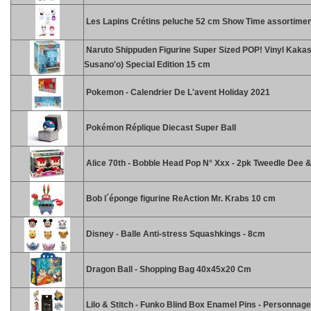
Les Lapins Crétins peluche 52 cm Show Time assortimen
Naruto Shippuden Figurine Super Sized POP! Vinyl Kakas
Susano'o) Special Edition 15 cm
Pokemon - Calendrier De L'avent Holiday 2021
Pokémon Réplique Diecast Super Ball
Alice 70th - Bobble Head Pop N° Xxx - 2pk Tweedle Dee
Bob l´éponge figurine ReAction Mr. Krabs 10 cm
Disney - Balle Anti-stress Squashkings - 8cm
Dragon Ball - Shopping Bag 40x45x20 Cm
Lilo & Stitch - Funko Blind Box Enamel Pins - Personnag