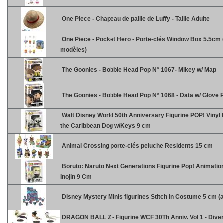
One Piece - Chapeau de paille de Luffy - Taille Adulte
One Piece - Pocket Hero - Porte-clés Window Box 5.5cm (
modèles)
The Goonies - Bobble Head Pop N° 1067- Mikey w/ Map
The Goonies - Bobble Head Pop N° 1068 - Data w/ Glove 
Walt Disney World 50th Anniversary Figurine POP! Vinyl P
the Caribbean Dog w/Keys 9 cm
Animal Crossing porte-clés peluche Residents 15 cm
Boruto: Naruto Next Generations Figurine Pop! Animatio
Inojin 9 Cm
Disney Mystery Minis figurines Stitch in Costume 5 cm (a
DRAGON BALL Z - Figurine WCF 30Th Anniv. Vol 1 - Diver