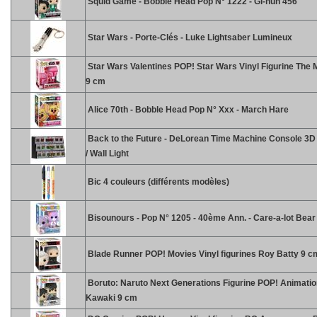
Squid Game - Bobble Head Pop N° 1222 - Gi-hun 456
Star Wars - Porte-Clés - Luke Lightsaber Lumineux
Star Wars Valentines POP! Star Wars Vinyl Figurine The 
9 cm
Alice 70th - Bobble Head Pop N° Xxx - March Hare
Back to the Future - DeLorean Time Machine Console 3
/ Wall Light
Bic 4 couleurs (différents modèles)
Bisounours - Pop N° 1205 - 40ème Ann. - Care-a-lot Bear
Blade Runner POP! Movies Vinyl figurines Roy Batty 9 c
Boruto: Naruto Next Generations Figurine POP! Animatio
Kawaki 9 cm