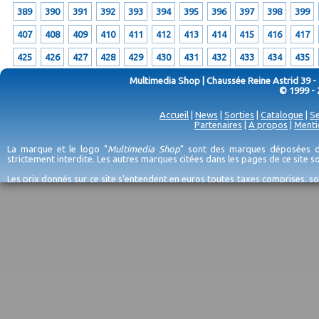
389
390
391
392
393
394
395
396
397
398
399
407
408
409
410
411
412
413
414
415
416
417
425
426
427
428
429
430
431
432
433
434
435
Multimedia Shop | Chaussée Reine Astrid 39 -
© 1999 - 
Accueil
|
News
|
Sorties
|
Catalogue
|
Se
Partenaires
|
A propos
|
Menti
La marque et le logo "
Multimedia Shop
" sont des marques déposées de
strictement interdite. Les autres marques citées dans les pages de ce site 
Les prix donnés sur ce site s'entendent en euros toutes taxes comprises, so
erreurs d'encodage, et sauf épuisement du stock et/ou impossibilité de r