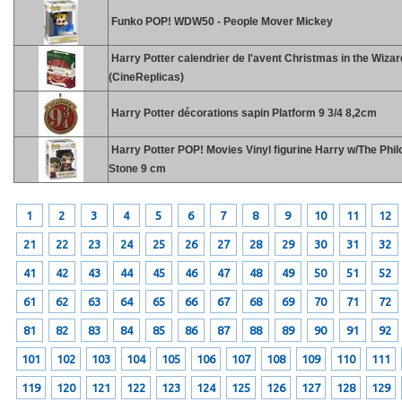
Funko POP! WDW50 - People Mover Mickey
Harry Potter calendrier de l'avent Christmas in the Wiza
(CineReplicas)
Harry Potter décorations sapin Platform 9 3/4 8,2cm
Harry Potter POP! Movies Vinyl figurine Harry w/The Phi
Stone 9 cm
1
2
3
4
5
6
7
8
9
10
11
12
21
22
23
24
25
26
27
28
29
30
31
32
41
42
43
44
45
46
47
48
49
50
51
52
61
62
63
64
65
66
67
68
69
70
71
72
81
82
83
84
85
86
87
88
89
90
91
92
101
102
103
104
105
106
107
108
109
110
111
119
120
121
122
123
124
125
126
127
128
129