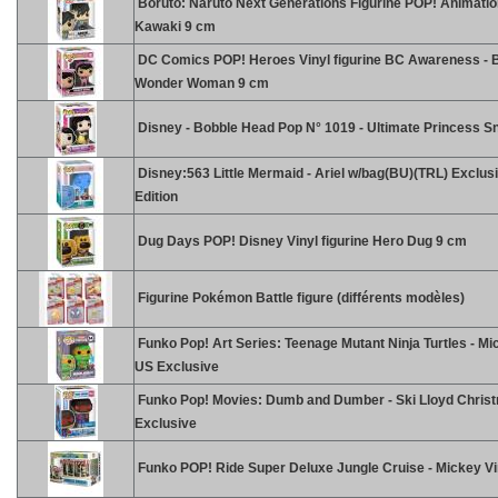
Boruto: Naruto Next Generations Figurine POP! Animatio
Kawaki 9 cm
DC Comics POP! Heroes Vinyl figurine BC Awareness - 
Wonder Woman 9 cm
Disney - Bobble Head Pop N° 1019 - Ultimate Princess S
Disney:563 Little Mermaid - Ariel w/bag(BU)(TRL) Exclus
Edition
Dug Days POP! Disney Vinyl figurine Hero Dug 9 cm
Figurine Pokémon Battle figure (différents modèles)
Funko Pop! Art Series: Teenage Mutant Ninja Turtles - Mi
US Exclusive
Funko Pop! Movies: Dumb and Dumber - Ski Lloyd Chris
Exclusive
Funko POP! Ride Super Deluxe Jungle Cruise - Mickey Vi