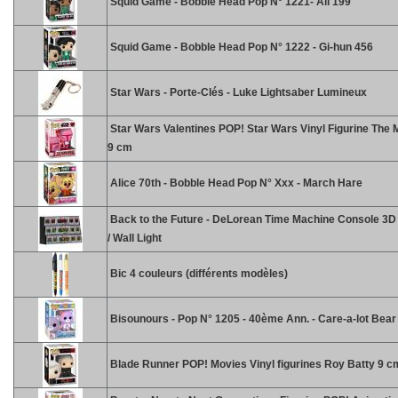
Squid Game - Bobble Head Pop N° 1221- Ali 199
Squid Game - Bobble Head Pop N° 1222 - Gi-hun 456
Star Wars - Porte-Clés - Luke Lightsaber Lumineux
Star Wars Valentines POP! Star Wars Vinyl Figurine The 
9 cm
Alice 70th - Bobble Head Pop N° Xxx - March Hare
Back to the Future - DeLorean Time Machine Console 3
/ Wall Light
Bic 4 couleurs (différents modèles)
Bisounours - Pop N° 1205 - 40ème Ann. - Care-a-lot Bear
Blade Runner POP! Movies Vinyl figurines Roy Batty 9 c