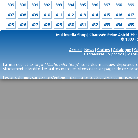
389
390
391
392
393
394
395
396
397
398
399
407
408
409
410
411
412
413
414
415
416
417
425
426
427
428
429
430
431
432
433
434
435
Multimedia Shop | Chaussée Reine Astrid 39 -
© 1999 - 
Accueil
|
News
|
Sorties
|
Catalogue
|
Se
Partenaires
|
A propos
|
Menti
La marque et le logo "
Multimedia Shop
" sont des marques déposées de
strictement interdite. Les autres marques citées dans les pages de ce site 
Les prix donnés sur ce site s'entendent en euros toutes taxes comprises, so
erreurs d'encodage, et sauf épuisement du stock et/ou impossibilité de r