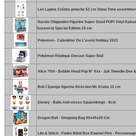
Les Lapins Crétins peluche 52 cm Show Time assortimen
Naruto Shippuden Figurine Super Sized POP! Vinyl Kakas
Susano'o) Special Edition 15 cm
Pokemon - Calendrier De L'avent Holiday 2021
Pokémon Réplique Diecast Super Ball
Alice 70th - Bobble Head Pop N° Xxx - 2pk Tweedle Dee
Bob l´éponge figurine ReAction Mr. Krabs 10 cm
Disney - Balle Anti-stress Squashkings - 8cm
Dragon Ball - Shopping Bag 40x45x20 Cm
Lilo & Stitch - Funko Blind Box Enamel Pins - Personnag