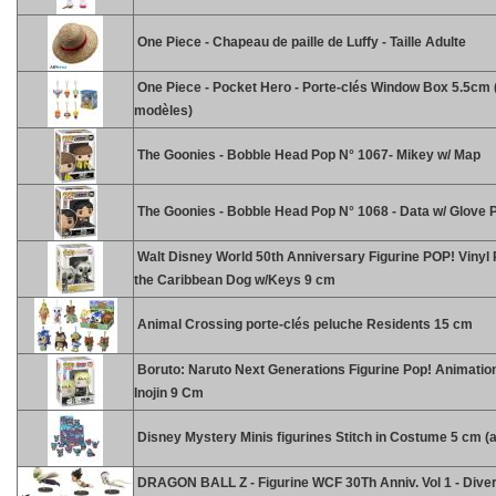
One Piece - Chapeau de paille de Luffy - Taille Adulte
One Piece - Pocket Hero - Porte-clés Window Box 5.5cm (
modèles)
The Goonies - Bobble Head Pop N° 1067- Mikey w/ Map
The Goonies - Bobble Head Pop N° 1068 - Data w/ Glove 
Walt Disney World 50th Anniversary Figurine POP! Vinyl P
the Caribbean Dog w/Keys 9 cm
Animal Crossing porte-clés peluche Residents 15 cm
Boruto: Naruto Next Generations Figurine Pop! Animatio
Inojin 9 Cm
Disney Mystery Minis figurines Stitch in Costume 5 cm (a
DRAGON BALL Z - Figurine WCF 30Th Anniv. Vol 1 - Diver