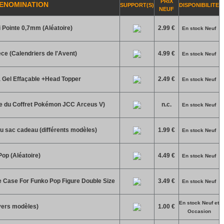
PRIX
ENOMINATION
SUPPORT(S)
DISPONIBILITE
NEUF
 Pointe 0,7mm (Aléatoire)
2.99 €
En stock Neuf
ce (Calendriers de l'Avent)
4.99 €
En stock Neuf
à Gel Effaçable +Head Topper
2.49 €
En stock Neuf
e du Coffret Pokémon JCC Arceus V)
n.c.
En stock Neuf
u sac cadeau (différents modèles)
1.99 €
En stock Neuf
Pop (Aléatoire)
4.49 €
En stock Neuf
e Case For Funko Pop Figure Double Size
3.49 €
En stock Neuf
En stock Neuf et
vers modèles)
1.00 €
Occasion