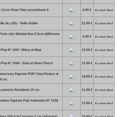
he 21cm Show Time assortiment A
8.99 €
En stock Neuf
le de Luffy - Taille Adulte
21.99 €
En stock Neuf
Porte-clés Window Box 5.5cm (différents
6.99 €
En stock Neuf
 Pop N° 1067- Mikey w/ Map
15.99 €
En stock Neuf
 Pop N° 1068 - Data w/ Glove Punch
15.99 €
En stock Neuf
iversary Figurine POP! Vinyl Pirates of
18.99 €
En stock Neuf
 9 cm
s peluche Residents 15 cm
11.99 €
En stock Neuf
ations Figurine Pop! Animation N° 1038
15.99 €
En stock Neuf
ines Stitch in Costume 5 cm (aléatoire)
10.99 €
En stock Neuf