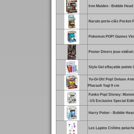
Iron Maiden - Bobble Head
Naruto porte-clés Pocket P
Pokemon POP! Games Vinyl
Poster Divers jeux-vidéo/
Stylo Gel effaçable pointe
Yu-Gi-Oh! Pop! Deluxe Anim
Pharaoh Yugi 9 cm
Funko Pop! Disney: Monster
- US Exclusive Special Edit
Harry Potter - Bobble Hea
Les Lapins Crétins peluch