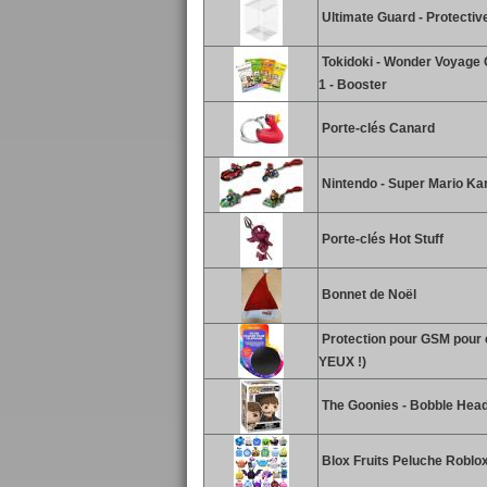
Ultimate Guard - Protecti
Tokidoki - Wonder Voyage C
1 - Booster
Porte-clés Canard
Nintendo - Super Mario Kar
Porte-clés Hot Stuff
Bonnet de Noël
Protection pour GSM pour
YEUX !)
The Goonies - Bobble Hea
Blox Fruits Peluche Roblox