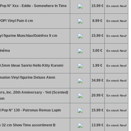
 Pop N° Xxx - Eddie - Somewhere In Time
15.99 €
En stock Neuf
OP! Vinyl Pain 4 cm
8.99 €
En stock Neuf
 figurine Munchlax/Goinfrex 9 cm
15.99 €
En stock Neuf
cinéma
3.00 €
En stock Neuf
 0.5mm bleue Sanrio Hello Kitty Kuromi
1.99 €
En stock Neuf
ation Vinyl figurine Deluxe Atem
34.99 €
En stock Neuf
s, Inc. 20th Anniversary - Yeti (Scented)
20.99 €
En stock Neuf
ion
d Pop N° 130 - Patronus Remus Lupin
15.99 €
En stock Neuf
e 32 cm Show Time assortiment B
13.99 €
En stock Neuf