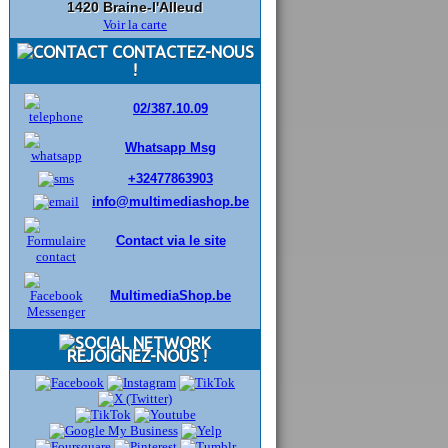
1420 Braine-l'Alleud
Voir la carte
CONTACTEZ-NOUS
!
02/387.10.09
Whatsapp Msg
+32477863903
info@multimediashop.be
Contact via le site
MultimediaShop.be
REJOIGNEZ-NOUS !