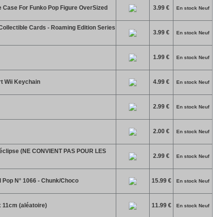
ve Case For Funko Pop Figure OverSized
3.99 €
En stock Neuf
ollectible Cards - Roaming Edition Series
3.99 €
En stock Neuf
1.99 €
En stock Neuf
t Wii Keychain
4.99 €
En stock Neuf
2.99 €
En stock Neuf
2.00 €
En stock Neuf
 éclipse (NE CONVIENT PAS POUR LES
2.99 €
En stock Neuf
d Pop N° 1066 - Chunk/Choco
15.99 €
En stock Neuf
 11cm (aléatoire)
11.99 €
En stock Neuf