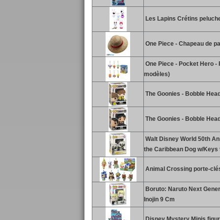
Les Lapins Crétins peluc
One Piece - Chapeau de pail
One Piece - Pocket Hero - 
modèles)
The Goonies - Bobble Head
The Goonies - Bobble Head
Walt Disney World 50th Ann
the Caribbean Dog w/Keys
Animal Crossing porte-clé
Boruto: Naruto Next Gener
Inojin 9 Cm
Disney Mystery Minis figur