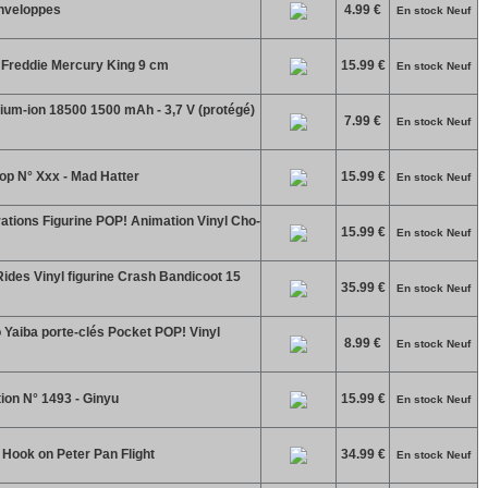
Enveloppes
4.99 €
En stock Neuf
Freddie Mercury King 9 cm
15.99 €
En stock Neuf
hium-ion 18500 1500 mAh - 3,7 V (protégé)
7.99 €
En stock Neuf
op N° Xxx - Mad Hatter
15.99 €
En stock Neuf
ations Figurine POP! Animation Vinyl Cho-
15.99 €
En stock Neuf
des Vinyl figurine Crash Bandicoot 15
35.99 €
En stock Neuf
Yaiba porte-clés Pocket POP! Vinyl
8.99 €
En stock Neuf
ion N° 1493 - Ginyu
15.99 €
En stock Neuf
ook on Peter Pan Flight
34.99 €
En stock Neuf