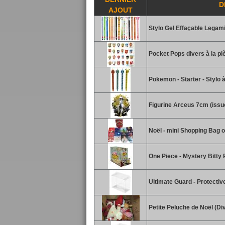
D
AJOUT
Stylo Gel Effaçable Legami
Pocket Pops divers à la piè
Pokemon - Starter - Stylo 
Figurine Arceus 7cm (issu
Noël - mini Shopping Bag o
One Piece - Mystery Bitty 
Ultimate Guard - Protectiv
Petite Peluche de Noël (Di