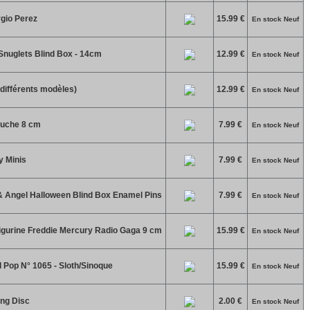
rgio Perez
15.99 €
En stock Neuf
 Snuglets Blind Box - 14cm
12.99 €
En stock Neuf
différents modèles)
12.99 €
En stock Neuf
luche 8 cm
7.99 €
En stock Neuf
y Minis
7.99 €
En stock Neuf
 & Angel Halloween Blind Box Enamel Pins
7.99 €
En stock Neuf
gurine Freddie Mercury Radio Gaga 9 cm
15.99 €
En stock Neuf
 Pop N° 1065 - Sloth/Sinoque
15.99 €
En stock Neuf
ing Disc
2.00 €
En stock Neuf