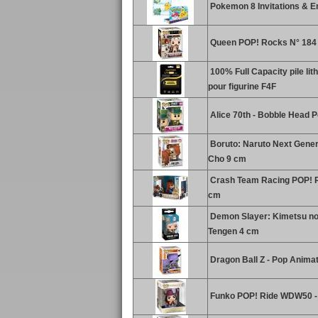
Pokemon 8 Invitations & 
Queen POP! Rocks N° 184 
100% Full Capacity pile lit
pour figurine F4F
Alice 70th - Bobble Head P
Boruto: Naruto Next Gener
Cho 9 cm
Crash Team Racing POP! Ri
cm
Demon Slayer: Kimetsu no 
Tengen 4 cm
Dragon Ball Z - Pop Animat
Funko POP! Ride WDW50 - H