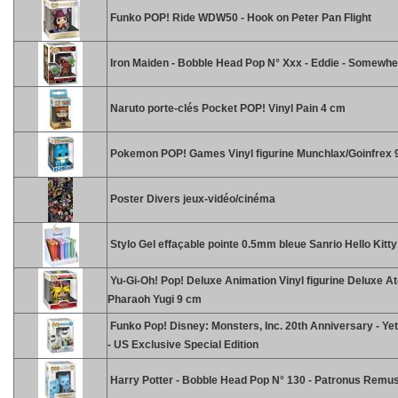
Funko POP! Ride WDW50 - Hook on Peter Pan Flight
Iron Maiden - Bobble Head Pop N° Xxx - Eddie - Somewhe
Naruto porte-clés Pocket POP! Vinyl Pain 4 cm
Pokemon POP! Games Vinyl figurine Munchlax/Goinfrex 
Poster Divers jeux-vidéo/cinéma
Stylo Gel effaçable pointe 0.5mm bleue Sanrio Hello Kitt
Yu-Gi-Oh! Pop! Deluxe Animation Vinyl figurine Deluxe A
Pharaoh Yugi 9 cm
Funko Pop! Disney: Monsters, Inc. 20th Anniversary - Yet
- US Exclusive Special Edition
Harry Potter - Bobble Head Pop N° 130 - Patronus Remus