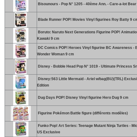
Bisounours - Pop N° 1205 - 40ème Ann. - Care-a-lot Bear
Blade Runner POP! Movies Vinyl figurines Roy Batty 9 c
Boruto: Naruto Next Generations Figurine POP! Animatio
Kawaki 9 cm
DC Comics POP! Heroes Vinyl figurine BC Awareness - 
Wonder Woman 9 cm
Disney - Bobble Head Pop N° 1019 - Ultimate Princess S
Disney:563 Little Mermaid - Ariel w/bag(BU)(TRL) Exclus
Edition
Dug Days POP! Disney Vinyl figurine Hero Dug 9 cm
Figurine Pokémon Battle figure (différents modèles)
Funko Pop! Art Series: Teenage Mutant Ninja Turtles - Mi
US Exclusive