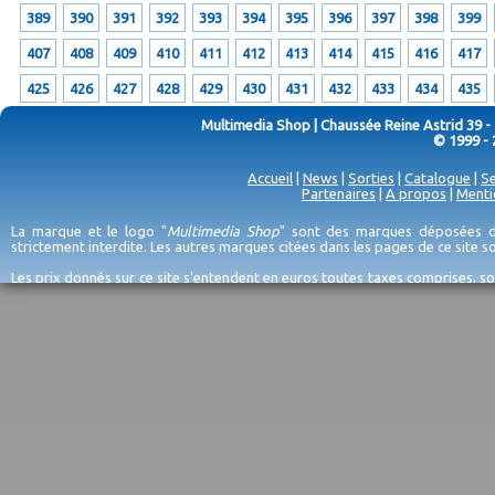
389
390
391
392
393
394
395
396
397
398
399
407
408
409
410
411
412
413
414
415
416
417
425
426
427
428
429
430
431
432
433
434
435
Multimedia Shop | Chaussée Reine Astrid 39 -
© 1999 - 
Accueil
|
News
|
Sorties
|
Catalogue
|
Se
Partenaires
|
A propos
|
Menti
La marque et le logo "
Multimedia Shop
" sont des marques déposées de
strictement interdite. Les autres marques citées dans les pages de ce site 
Les prix donnés sur ce site s'entendent en euros toutes taxes comprises, so
erreurs d'encodage, et sauf épuisement du stock et/ou impossibilité de r