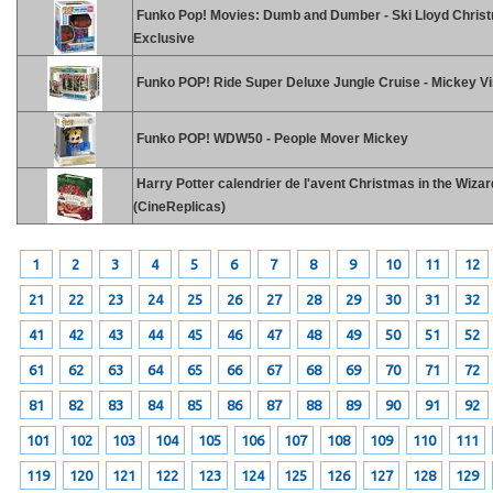
Funko Pop! Movies: Dumb and Dumber - Ski Lloyd Chris
Exclusive
Funko POP! Ride Super Deluxe Jungle Cruise - Mickey Vi
Funko POP! WDW50 - People Mover Mickey
Harry Potter calendrier de l'avent Christmas in the Wiza
(CineReplicas)
1
2
3
4
5
6
7
8
9
10
11
12
21
22
23
24
25
26
27
28
29
30
31
32
41
42
43
44
45
46
47
48
49
50
51
52
61
62
63
64
65
66
67
68
69
70
71
72
81
82
83
84
85
86
87
88
89
90
91
92
101
102
103
104
105
106
107
108
109
110
111
119
120
121
122
123
124
125
126
127
128
129