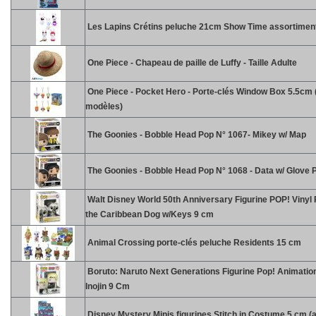
Les Lapins Crétins peluche 21cm Show Time assortimen
One Piece - Chapeau de paille de Luffy - Taille Adulte
One Piece - Pocket Hero - Porte-clés Window Box 5.5cm (
modèles)
The Goonies - Bobble Head Pop N° 1067- Mikey w/ Map
The Goonies - Bobble Head Pop N° 1068 - Data w/ Glove 
Walt Disney World 50th Anniversary Figurine POP! Vinyl P
the Caribbean Dog w/Keys 9 cm
Animal Crossing porte-clés peluche Residents 15 cm
Boruto: Naruto Next Generations Figurine Pop! Animatio
Inojin 9 Cm
Disney Mystery Minis figurines Stitch in Costume 5 cm (a