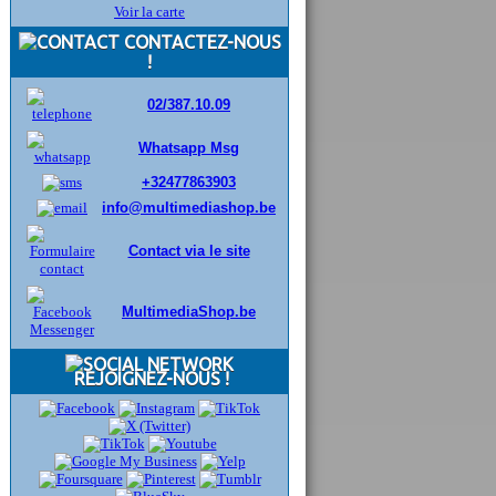
Voir la carte
CONTACTEZ-NOUS
!
02/387.10.09
Whatsapp Msg
+32477863903
info@multimediashop.be
Contact via le site
MultimediaShop.be
REJOIGNEZ-NOUS !