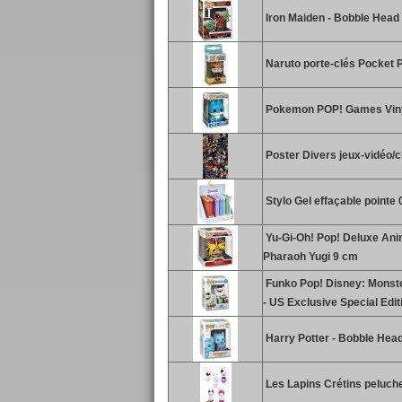
Iron Maiden - Bobble Head
Naruto porte-clés Pocket P
Pokemon POP! Games Vinyl
Poster Divers jeux-vidéo/
Stylo Gel effaçable pointe
Yu-Gi-Oh! Pop! Deluxe Anim
Pharaoh Yugi 9 cm
Funko Pop! Disney: Monster
- US Exclusive Special Edit
Harry Potter - Bobble Hea
Les Lapins Crétins peluch