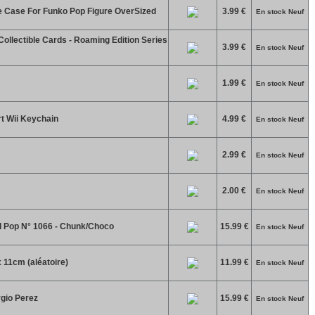
ve Case For Funko Pop Figure OverSized
3.99 €
En stock Neuf
ollectible Cards - Roaming Edition Series
3.99 €
En stock Neuf
1.99 €
En stock Neuf
t Wii Keychain
4.99 €
En stock Neuf
2.99 €
En stock Neuf
2.00 €
En stock Neuf
d Pop N° 1066 - Chunk/Choco
15.99 €
En stock Neuf
 11cm (aléatoire)
11.99 €
En stock Neuf
rgio Perez
15.99 €
En stock Neuf