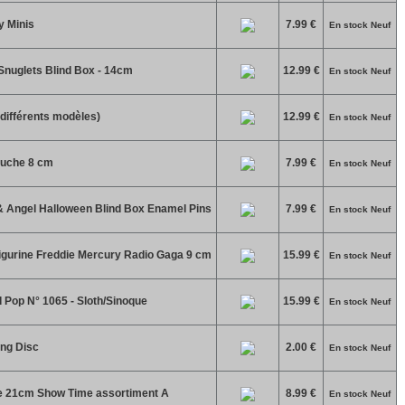
y Minis
7.99 €
En stock Neuf
 Snuglets Blind Box - 14cm
12.99 €
En stock Neuf
différents modèles)
12.99 €
En stock Neuf
luche 8 cm
7.99 €
En stock Neuf
 & Angel Halloween Blind Box Enamel Pins
7.99 €
En stock Neuf
gurine Freddie Mercury Radio Gaga 9 cm
15.99 €
En stock Neuf
 Pop N° 1065 - Sloth/Sinoque
15.99 €
En stock Neuf
ing Disc
2.00 €
En stock Neuf
he 21cm Show Time assortiment A
8.99 €
En stock Neuf