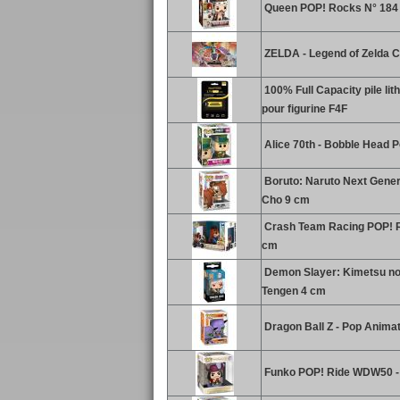
Queen POP! Rocks N° 184 
ZELDA - Legend of Zelda Col
100% Full Capacity pile lit
pour figurine F4F
Alice 70th - Bobble Head P
Boruto: Naruto Next Gener
Cho 9 cm
Crash Team Racing POP! Ri
cm
Demon Slayer: Kimetsu no 
Tengen 4 cm
Dragon Ball Z - Pop Animat
Funko POP! Ride WDW50 - H