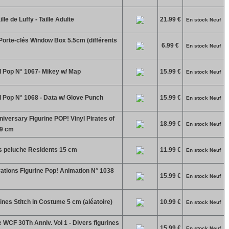
le de Luffy - Taille Adulte
21.99 €
En stock Neuf
Porte-clés Window Box 5.5cm (différents
6.99 €
En stock Neuf
 Pop N° 1067- Mikey w/ Map
15.99 €
En stock Neuf
 Pop N° 1068 - Data w/ Glove Punch
15.99 €
En stock Neuf
iversary Figurine POP! Vinyl Pirates of
18.99 €
En stock Neuf
 9 cm
s peluche Residents 15 cm
11.99 €
En stock Neuf
ations Figurine Pop! Animation N° 1038
15.99 €
En stock Neuf
ines Stitch in Costume 5 cm (aléatoire)
10.99 €
En stock Neuf
WCF 30Th Anniv. Vol 1 - Divers figurines
15.99 €
En stock Neuf