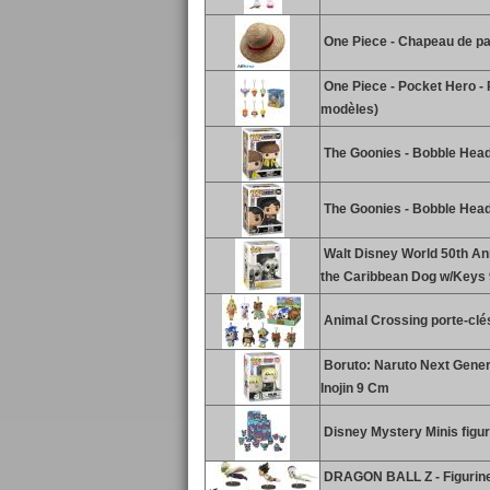
One Piece - Chapeau de pail
One Piece - Pocket Hero - 
modèles)
The Goonies - Bobble Head
The Goonies - Bobble Head
Walt Disney World 50th Ann
the Caribbean Dog w/Keys
Animal Crossing porte-clé
Boruto: Naruto Next Gener
Inojin 9 Cm
Disney Mystery Minis figur
DRAGON BALL Z - Figurine 