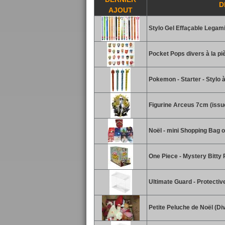
D
AJOUT
Stylo Gel Effaçable Legami
Pocket Pops divers à la piè
Pokemon - Starter - Stylo 
Figurine Arceus 7cm (issu
Noël - mini Shopping Bag o
One Piece - Mystery Bitty 
Ultimate Guard - Protectiv
Petite Peluche de Noël (Di