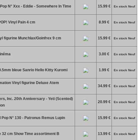
 Pop N° Xxx - Eddie - Somewhere In Time
15.99 €
En stock Neuf
OP! Vinyl Pain 4 cm
8.99 €
En stock Neuf
 figurine Munchlax/Goinfrex 9 cm
15.99 €
En stock Neuf
cinéma
3.00 €
En stock Neuf
 0.5mm bleue Sanrio Hello Kitty Kuromi
1.99 €
En stock Neuf
ation Vinyl figurine Deluxe Atem
34.99 €
En stock Neuf
s, Inc. 20th Anniversary - Yeti (Scented)
20.99 €
En stock Neuf
ion
d Pop N° 130 - Patronus Remus Lupin
15.99 €
En stock Neuf
e 32 cm Show Time assortiment B
13.99 €
En stock Neuf