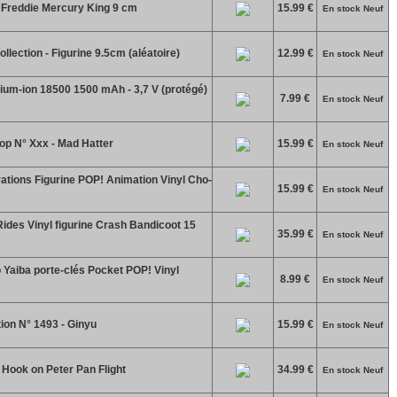
Freddie Mercury King 9 cm
15.99 €
En stock Neuf
lection - Figurine 9.5cm (aléatoire)
12.99 €
En stock Neuf
hium-ion 18500 1500 mAh - 3,7 V (protégé)
7.99 €
En stock Neuf
op N° Xxx - Mad Hatter
15.99 €
En stock Neuf
ations Figurine POP! Animation Vinyl Cho-
15.99 €
En stock Neuf
des Vinyl figurine Crash Bandicoot 15
35.99 €
En stock Neuf
Yaiba porte-clés Pocket POP! Vinyl
8.99 €
En stock Neuf
ion N° 1493 - Ginyu
15.99 €
En stock Neuf
ook on Peter Pan Flight
34.99 €
En stock Neuf