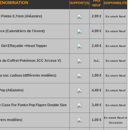
PRIX
ENOMINATION
SUPPORT(S)
DISPONIBILITE
NEUF
 Pointe 0,7mm (Aléatoire)
2.99 €
En stock Neuf
ce (Calendriers de l'Avent)
4.99 €
En stock Neuf
à Gel Effaçable +Head Topper
2.49 €
En stock Neuf
e du Coffret Pokémon JCC Arceus V)
n.c.
En stock Neuf
u sac cadeau (différents modèles)
1.99 €
En stock Neuf
Pop (Aléatoire)
4.49 €
En stock Neuf
e Case For Funko Pop Figure Double Size
3.49 €
En stock Neuf
En stock Neuf et
vers modèles)
1.00 €
Occasion