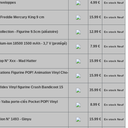
Enveloppes
4.99 €
En stock Neuf
Freddie Mercury King 9 cm
15.99 €
En stock Neuf
lection - Figurine 9.5cm (aléatoire)
12.99 €
En stock Neuf
hium-ion 18500 1500 mAh - 3,7 V (protégé)
7.99 €
En stock Neuf
op N° Xxx - Mad Hatter
15.99 €
En stock Neuf
ations Figurine POP! Animation Vinyl Cho-
15.99 €
En stock Neuf
des Vinyl figurine Crash Bandicoot 15
35.99 €
En stock Neuf
Yaiba porte-clés Pocket POP! Vinyl
8.99 €
En stock Neuf
ion N° 1493 - Ginyu
15.99 €
En stock Neuf