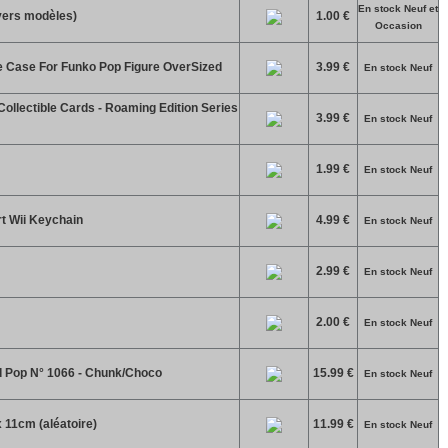
En stock Neuf et
vers modèles)
1.00 €
Occasion
ve Case For Funko Pop Figure OverSized
3.99 €
En stock Neuf
ollectible Cards - Roaming Edition Series
3.99 €
En stock Neuf
1.99 €
En stock Neuf
t Wii Keychain
4.99 €
En stock Neuf
2.99 €
En stock Neuf
2.00 €
En stock Neuf
d Pop N° 1066 - Chunk/Choco
15.99 €
En stock Neuf
 11cm (aléatoire)
11.99 €
En stock Neuf