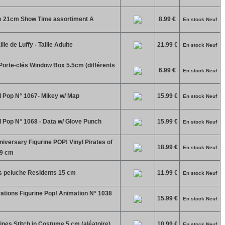
he 21cm Show Time assortiment A
8.99 €
En stock Neuf
le de Luffy - Taille Adulte
21.99 €
En stock Neuf
Porte-clés Window Box 5.5cm (différents
6.99 €
En stock Neuf
 Pop N° 1067- Mikey w/ Map
15.99 €
En stock Neuf
 Pop N° 1068 - Data w/ Glove Punch
15.99 €
En stock Neuf
iversary Figurine POP! Vinyl Pirates of
18.99 €
En stock Neuf
 9 cm
s peluche Residents 15 cm
11.99 €
En stock Neuf
ations Figurine Pop! Animation N° 1038
15.99 €
En stock Neuf
ines Stitch in Costume 5 cm (aléatoire)
10.99 €
En stock Neuf