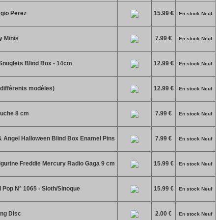
rgio Perez
15.99 €
En stock Neuf
y Minis
7.99 €
En stock Neuf
 Snuglets Blind Box - 14cm
12.99 €
En stock Neuf
différents modèles)
12.99 €
En stock Neuf
luche 8 cm
7.99 €
En stock Neuf
 & Angel Halloween Blind Box Enamel Pins
7.99 €
En stock Neuf
gurine Freddie Mercury Radio Gaga 9 cm
15.99 €
En stock Neuf
 Pop N° 1065 - Sloth/Sinoque
15.99 €
En stock Neuf
ing Disc
2.00 €
En stock Neuf