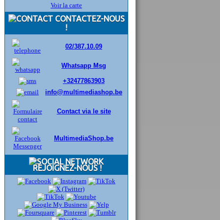
Voir la carte
CONTACTEZ-NOUS
!
02/387.10.09
Whatsapp Msg
+32477863903
info@multimediashop.be
Contact via le site
MultimediaShop.be
REJOIGNEZ-NOUS !