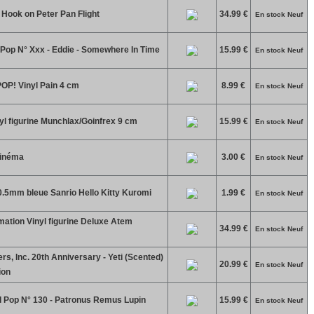
ook on Peter Pan Flight
34.99 €
En stock Neuf
 Pop N° Xxx - Eddie - Somewhere In Time
15.99 €
En stock Neuf
OP! Vinyl Pain 4 cm
8.99 €
En stock Neuf
 figurine Munchlax/Goinfrex 9 cm
15.99 €
En stock Neuf
cinéma
3.00 €
En stock Neuf
 0.5mm bleue Sanrio Hello Kitty Kuromi
1.99 €
En stock Neuf
ation Vinyl figurine Deluxe Atem
34.99 €
En stock Neuf
s, Inc. 20th Anniversary - Yeti (Scented)
20.99 €
En stock Neuf
ion
d Pop N° 130 - Patronus Remus Lupin
15.99 €
En stock Neuf