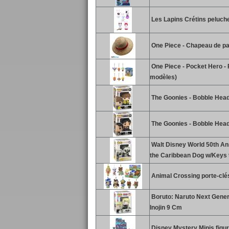
Les Lapins Crétins peluc
One Piece - Chapeau de pail
One Piece - Pocket Hero - 
modèles)
The Goonies - Bobble Head
The Goonies - Bobble Head
Walt Disney World 50th Ann
the Caribbean Dog w/Keys
Animal Crossing porte-clé
Boruto: Naruto Next Gener
Inojin 9 Cm
Disney Mystery Minis figur