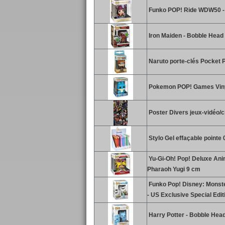
Funko POP! Ride WDW50 - H
Iron Maiden - Bobble Head
Naruto porte-clés Pocket P
Pokemon POP! Games Vinyl
Poster Divers jeux-vidéo/
Stylo Gel effaçable pointe
Yu-Gi-Oh! Pop! Deluxe Anim
Pharaoh Yugi 9 cm
Funko Pop! Disney: Monster
- US Exclusive Special Edit
Harry Potter - Bobble Hea