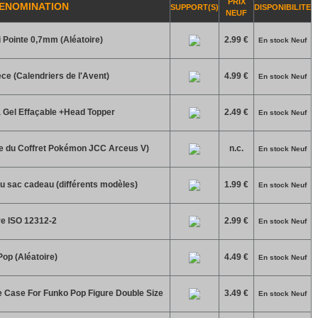
PRIX
ENOMINATION
SUPPORT(S)
DISPONIBILITE
NEUF
 Pointe 0,7mm (Aléatoire)
2.99 €
En stock Neuf
ce (Calendriers de l'Avent)
4.99 €
En stock Neuf
à Gel Effaçable +Head Topper
2.49 €
En stock Neuf
e du Coffret Pokémon JCC Arceus V)
n.c.
En stock Neuf
u sac cadeau (différents modèles)
1.99 €
En stock Neuf
re ISO 12312-2
2.99 €
En stock Neuf
Pop (Aléatoire)
4.49 €
En stock Neuf
e Case For Funko Pop Figure Double Size
3.49 €
En stock Neuf