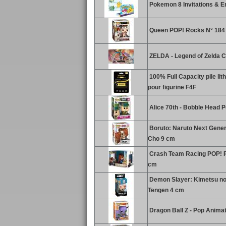
Pokemon 8 Invitations & 
Queen POP! Rocks N° 184 
ZELDA - Legend of Zelda Col
100% Full Capacity pile lit
pour figurine F4F
Alice 70th - Bobble Head P
Boruto: Naruto Next Gener
Cho 9 cm
Crash Team Racing POP! Ri
cm
Demon Slayer: Kimetsu no 
Tengen 4 cm
Dragon Ball Z - Pop Animat