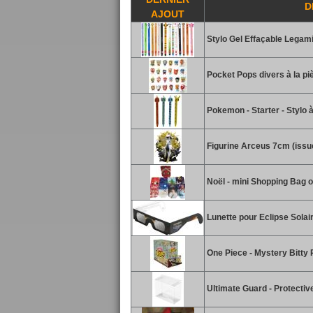
D
AJOUT
Stylo Gel Effaçable Legami
Pocket Pops divers à la piè
Pokemon - Starter - Stylo 
Figurine Arceus 7cm (issu
Noël - mini Shopping Bag o
Lunette pour Eclipse Solai
One Piece - Mystery Bitty 
Ultimate Guard - Protectiv