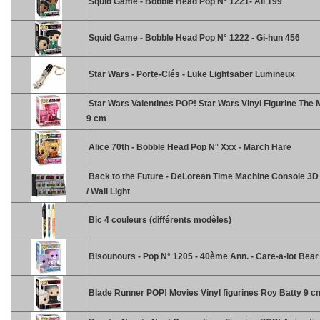
Squid Game - Bobble Head Pop N° 1221- Ali 199
Squid Game - Bobble Head Pop N° 1222 - Gi-hun 456
Star Wars - Porte-Clés - Luke Lightsaber Lumineux
Star Wars Valentines POP! Star Wars Vinyl Figurine The 
9 cm
Alice 70th - Bobble Head Pop N° Xxx - March Hare
Back to the Future - DeLorean Time Machine Console 3
/ Wall Light
Bic 4 couleurs (différents modèles)
Bisounours - Pop N° 1205 - 40ème Ann. - Care-a-lot Bear
Blade Runner POP! Movies Vinyl figurines Roy Batty 9 c