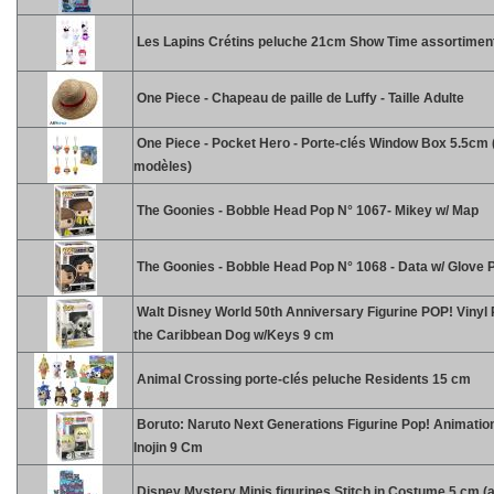
Les Lapins Crétins peluche 21cm Show Time assortimen
One Piece - Chapeau de paille de Luffy - Taille Adulte
One Piece - Pocket Hero - Porte-clés Window Box 5.5cm (
modèles)
The Goonies - Bobble Head Pop N° 1067- Mikey w/ Map
The Goonies - Bobble Head Pop N° 1068 - Data w/ Glove 
Walt Disney World 50th Anniversary Figurine POP! Vinyl P
the Caribbean Dog w/Keys 9 cm
Animal Crossing porte-clés peluche Residents 15 cm
Boruto: Naruto Next Generations Figurine Pop! Animatio
Inojin 9 Cm
Disney Mystery Minis figurines Stitch in Costume 5 cm (a