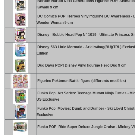
Boruto: Naruto Next Generations Figurine POP! Animatio
Kawaki 9 cm
DC Comics POP! Heroes Vinyl figurine BC Awareness - 
Wonder Woman 9 cm
Disney - Bobble Head Pop N° 1019 - Ultimate Princess S
Disney:563 Little Mermaid - Ariel w/bag(BU)(TRL) Exclus
Edition
Dug Days POP! Disney Vinyl figurine Hero Dug 9 cm
Figurine Pokémon Battle figure (différents modèles)
Funko Pop! Art Series: Teenage Mutant Ninja Turtles - Mi
US Exclusive
Funko Pop! Movies: Dumb and Dumber - Ski Lloyd Chris
Exclusive
Funko POP! Ride Super Deluxe Jungle Cruise - Mickey Vi