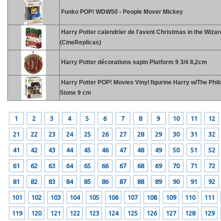
Funko POP! WDW50 - People Mover Mickey
Harry Potter calendrier de l'avent Christmas in the Wiza
(CineReplicas)
Harry Potter décorations sapin Platform 9 3/4 8,2cm
Harry Potter POP! Movies Vinyl figurine Harry w/The Phi
Stone 9 cm
1
2
3
4
5
6
7
8
9
10
11
12
21
22
23
24
25
26
27
28
29
30
31
32
41
42
43
44
45
46
47
48
49
50
51
52
61
62
63
64
65
66
67
68
69
70
71
72
81
82
83
84
85
86
87
88
89
90
91
92
101
102
103
104
105
106
107
108
109
110
111
119
120
121
122
123
124
125
126
127
128
129