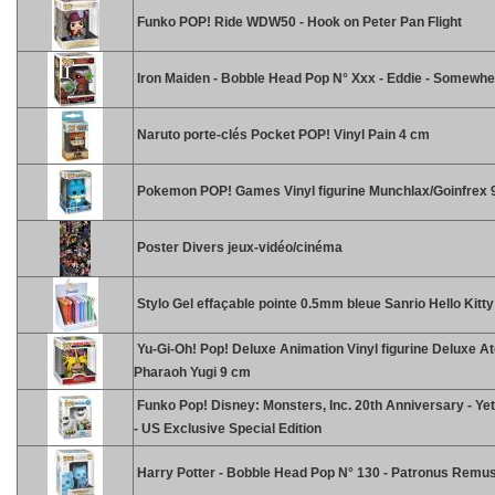
Funko POP! Ride WDW50 - Hook on Peter Pan Flight
Iron Maiden - Bobble Head Pop N° Xxx - Eddie - Somewhe
Naruto porte-clés Pocket POP! Vinyl Pain 4 cm
Pokemon POP! Games Vinyl figurine Munchlax/Goinfrex 
Poster Divers jeux-vidéo/cinéma
Stylo Gel effaçable pointe 0.5mm bleue Sanrio Hello Kitt
Yu-Gi-Oh! Pop! Deluxe Animation Vinyl figurine Deluxe A
Pharaoh Yugi 9 cm
Funko Pop! Disney: Monsters, Inc. 20th Anniversary - Yet
- US Exclusive Special Edition
Harry Potter - Bobble Head Pop N° 130 - Patronus Remus