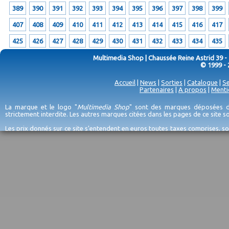
389
390
391
392
393
394
395
396
397
398
399
407
408
409
410
411
412
413
414
415
416
417
425
426
427
428
429
430
431
432
433
434
435
Multimedia Shop | Chaussée Reine Astrid 39 -
© 1999 - 
Accueil
|
News
|
Sorties
|
Catalogue
|
Se
Partenaires
|
A propos
|
Menti
La marque et le logo "
Multimedia Shop
" sont des marques déposées de
strictement interdite. Les autres marques citées dans les pages de ce site 
Les prix donnés sur ce site s'entendent en euros toutes taxes comprises, so
erreurs d'encodage, et sauf épuisement du stock et/ou impossibilité de r