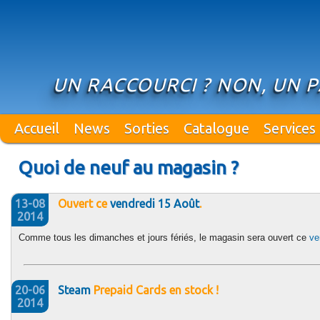
UN RACCOURCI ? NON, UN P
Accueil
News
Sorties
Catalogue
Services
Quoi de neuf au magasin ?
13-08
Ouvert ce
vendredi 15 Août
.
2014
Comme tous les dimanches et jours fériés, le magasin sera ouvert ce
ve
20-06
Steam
Prepaid Cards en stock !
2014