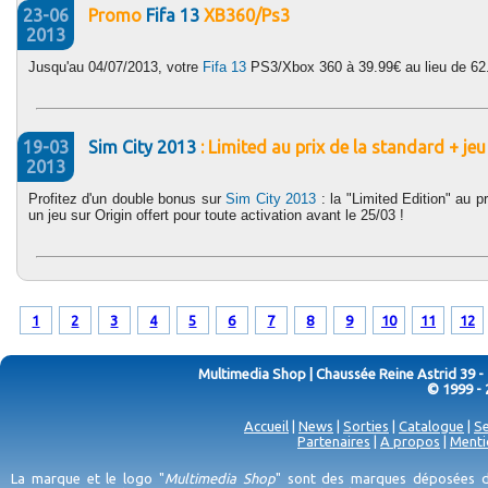
23-06
Promo
Fifa 13
XB360/Ps3
2013
Jusqu'au 04/07/2013, votre
Fifa 13
PS3/Xbox 360 à 39.99€ au lieu de 62
19-03
Sim City 2013
: Limited au prix de la standard + jeu
2013
Profitez d'un double bonus sur
Sim City 2013
: la "Limited Edition" au p
un jeu sur Origin offert pour toute activation avant le 25/03 !
1
2
3
4
5
6
7
8
9
10
11
12
Multimedia Shop | Chaussée Reine Astrid 39 -
© 1999 - 
Accueil
|
News
|
Sorties
|
Catalogue
|
Se
Partenaires
|
A propos
|
Menti
La marque et le logo "
Multimedia Shop
" sont des marques déposées de