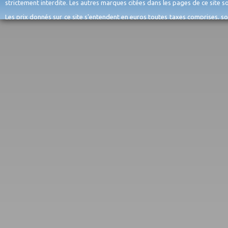
strictement interdite. Les autres marques citées dans les pages de ce site 
Les prix donnés sur ce site s'entendent en euros toutes taxes comprises, so
erreurs d'encodage, et sauf épuisement du stock et/ou impossibilité de r