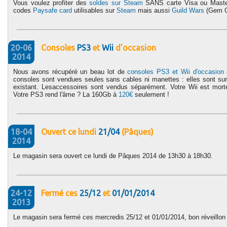
Vous voulez profiter des
soldes sur Steam
SANS carte Visa ou Master
codes
Paysafe card
utilisables sur
Steam
mais aussi
Guild Wars
(Gem C
20-06
Consoles
PS3
et
Wii
d'occasion
2014
Nous avons récupéré un beau lot de
consoles PS3 et Wii d'occasion
consoles sont vendues seules sans cables ni manettes : elles sont su
existant. Lesaccessoires sont vendus séparément. Votre Wii est mo
Votre PS3 rend l'âme ? La 160Gb à
120€
seulement !
18-04
Ouvert ce lundi
21/04
(Pâques)
2014
Le magasin sera ouvert ce lundi de Pâques 2014 de 13h30 à 18h30.
24-12
Fermé ces
25/12
et
01/01/2014
2013
Le magasin sera fermé ces mercredis 25/12 et 01/01/2014, bon réveillon 